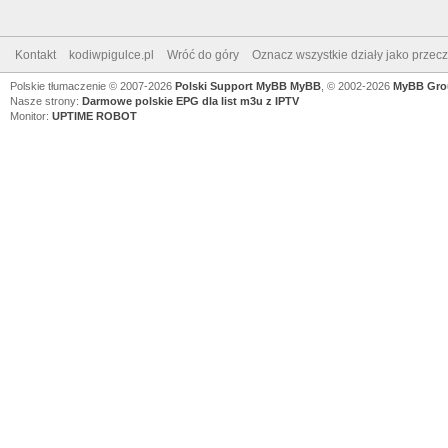
Kontakt
kodiwpigulce.pl
Wróć do góry
Oznacz wszystkie działy jako przec
Polskie tłumaczenie © 2007-2026
Polski Support MyBB
MyBB
, © 2002-2026
MyBB Gro
Nasze strony:
Darmowe polskie EPG dla list m3u z IPTV
Monitor:
UPTIME ROBOT