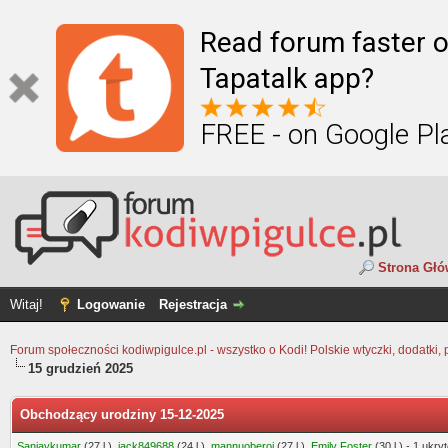
Read forum faster o
Tapatalk app?
FREE - on Google Pl
Strona Gł
Witaj!
Logowanie
Rejestracja
Forum społeczności kodiwpigulce.pl - wszystko o Kodi! Polskie wtyczki, dodatki, 
15 grudzień 2025
Obchodzący urodziny 15-12-2025
Sanjaykumar
(27 l.),
jack849688
(24 l.),
mannuoberoi
(27 l.),
Emily Foster
(30 l.) - 1 ukry