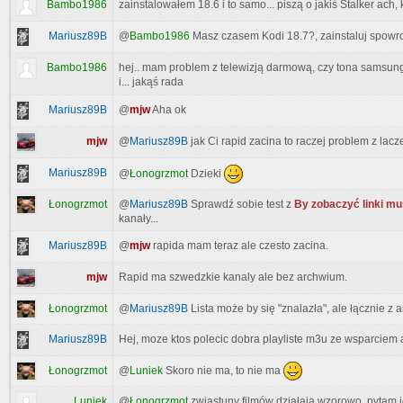
Bambo1986
zainstalowałem 18.6 i to samo... piszą o jakiś Stalker ac
Mariusz89B
@
Bambo1986
Masz czasem Kodi 18.7?, zainstaluj spowr
Bambo1986
hej.. mam problem z telewizją darmową, czy tona samsung
i... jakąś rada
Mariusz89B
@
mjw
Aha ok
mjw
@
Mariusz89B
jak Ci rapid zacina to raczej problem z lacz
Mariusz89B
@
Łonogrzmot
Dzieki
Łonogrzmot
@
Mariusz89B
Sprawdź sobie test z
By zobaczyć linki mu
kanały...
Mariusz89B
@
mjw
rapida mam teraz ale czesto zacina.
mjw
Rapid ma szwedzkie kanaly ale bez archwium.
Łonogrzmot
@
Mariusz89B
Lista może by się "znalazła", ale łącznie z 
Mariusz89B
Hej, moze ktos polecic dobra playliste m3u ze wsparciem
@
Luniek
Skoro nie ma, to nie ma
Łonogrzmot
Luniek
@
Łonogrzmot
zwiastuny filmów działąją wzorowo, pytam j