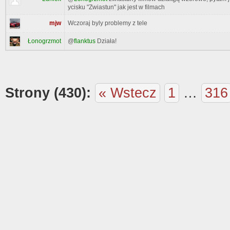
ycisku "Zwiastun" jak jest w filmach
mjw
Wczoraj byly problemy z tele
Łonogrzmot
@
flanktus
Działa!
Strony (430):
« Wstecz
1
…
316