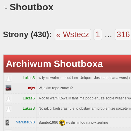
Shoutbox
Strony (430):
« Wstecz
1
…
316
Archiwum Shoutboxa
LukasS
w tym swoim, unicoś tam. Uniqorn. Jest nadpisana wersja 3
mjw
W jakim repo znowu?
LukasS
A co to wam Kowalik fanfilma podpier... że sobie własne 
LukasS
No jak ci kodi crashuje to obstawiam problem ze sprzętem 
j.
Mariusz89B
Bambo1986
wyslij mi log na pw, zerkne