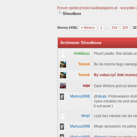
Forum społeczności kodiwpigulce.pl - wszystko o 
Shoutbox
Strony (430):
« Wstecz
1
…
319
320
32
Archiwum Shoutboxa
Amfidiusz
PlusX padło. Nie działa an
Tomek
Bo ile można tego sameg
Tomek
By zobaczyć linki musisz
mjw
Gala Wotore jest na telel
Mariusz89B
@
skupi
, Probowalem dodac
zywa niestety nie jest obsl
ll not work.)
skupi
czyli bez mbebe nie da r
Mariusz89B
Moge sprawdzic na jakiej