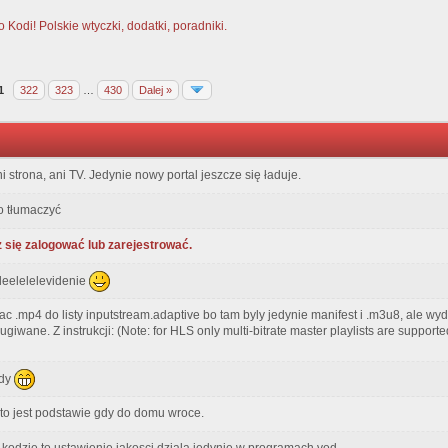
Kodi! Polskie wtyczki, dodatki, poradniki.
1
322
323
…
430
Dalej »
i strona, ani TV. Jedynie nowy portal jeszcze się ładuje.
o tłumaczyć
 się zalogować lub zarejestrować.
eleelelelevidenie
 .mp4 do listy inputstream.adaptive bo tam byly jedynie manifest i .m3u8, ale wyda
ugiwane. Z instrukcji: (Note: for HLS only multi-bitrate master playlists are support
ady
 to jest podstawie gdy do domu wroce.