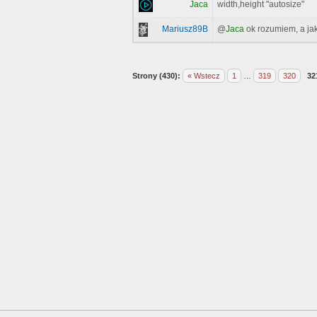
Jaca
width,height "autosize"
Mariusz89B
@
Jaca
ok rozumiem, a jak
Strony (430):
« Wstecz
1
…
319
320
32