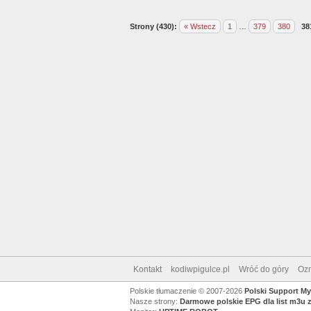
Strony (430):
« Wstecz
1
…
379
380
38
Kontakt
kodiwpigulce.pl
Wróć do góry
Ozn
Polskie tłumaczenie © 2007-2026
Polski Support M
Nasze strony:
Darmowe polskie EPG dla list m3u 