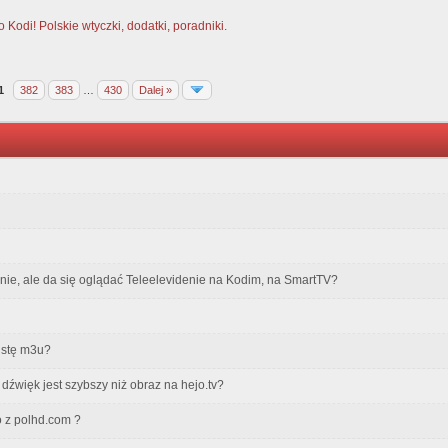
Kodi! Polskie wtyczki, dodatki, poradniki.
1
382
383
…
430
Dalej »
nie, ale da się oglądać Teleelevidenie na Kodim, na SmartTV?
listę m3u?
 dźwięk jest szybszy niż obraz na hejo.tv?
o z polhd.com ?