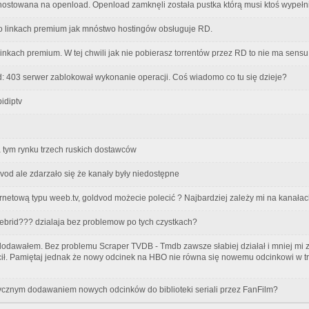
ostowana na openload. Openload zamknęli została pustka którą musi ktoś wypełni
 linkach premium jak mnóstwo hostingów obsługuje RD.
inkach premium. W tej chwili jak nie pobierasz torrentów przez RD to nie ma sens
: 403 serwer zablokował wykonanie operacji. Coś wiadomo co tu się dzieje?
idiptv
 na tym rynku trzech ruskich dostawców
vod ale zdarzało się że kanały były niedostępne
ernetową typu weeb.tv, goldvod możecie polecić ? Najbardziej zależy mi na kanała
debrid??? dzialaja bez problemow po tych czystkach?
dodawałem. Bez problemu Scraper TVDB - Tmdb zawsze słabiej działał i mniej mi z
cił. Pamiętaj jednak że nowy odcinek na HBO nie równa się nowemu odcinkowi w tra
cznym dodawaniem nowych odcinków do biblioteki seriali przez FanFilm?