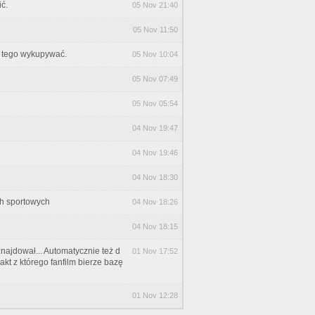
ć.
05 Nov 21:40
05 Nov 11:50
u tego wykupywać.
05 Nov 10:04
05 Nov 07:49
05 Nov 05:54
04 Nov 19:47
04 Nov 19:46
04 Nov 18:30
ch sportowych
04 Nov 18:26
04 Nov 18:15
najdował... Automatycznie też d
01 Nov 17:52
kt z którego fanfilm bierze bazę
01 Nov 12:28