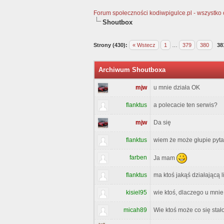
Forum społeczności kodiwpigulce.pl - wszystko o 
Shoutbox
Strony (430):
« Wstecz
1
…
379
380
38
Archiwum Shoutboxa
mjw
u mnie działa OK
flanktus
a polecacie ten serwis?
mjw
Da się
flanktus
wiem że może głupie pyta
farben
Ja mam
flanktus
ma ktoś jakąś działającą 
kisiel95
wie ktoś, dlaczego u mnie
micah89
Wie ktoś może co się stał