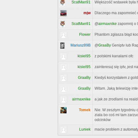
ScatMan91
Większość wstawek była h
mjw
Dlaczego ma zapomnieć o
ScatMan91
@
airmaxnike
zapomnij o l
Flower
Phantom zgłasza błąd kod
Mariusz89B
@
GraaBy
Geniptv lub Rap
kisiel95
z polskimi kanałami ofc
kisiel95
zainteresuj się iptv, jest
GraaBy
Kiedyś korzystałem z gold
GraaBy
Witam. Jaką telewizję int
airmaxnike
a jak ze zrodlami na real
Tomek
Nie. W zeszłym tygodniu 
ziała bo coś mi tam zarzu
odcinków
Luniek
macie problem z automaty