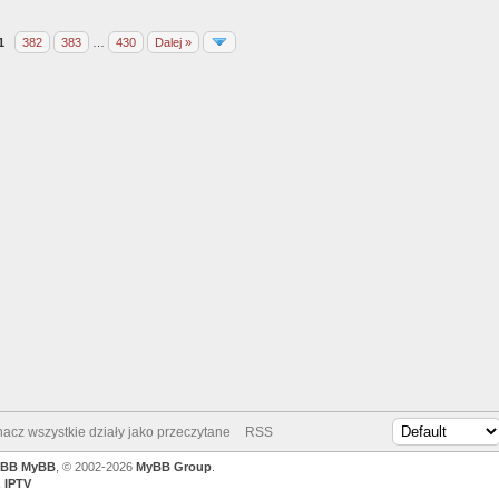
1
382
383
…
430
Dalej »
acz wszystkie działy jako przeczytane
RSS
yBB
MyBB
, © 2002-2026
MyBB Group
.
z IPTV