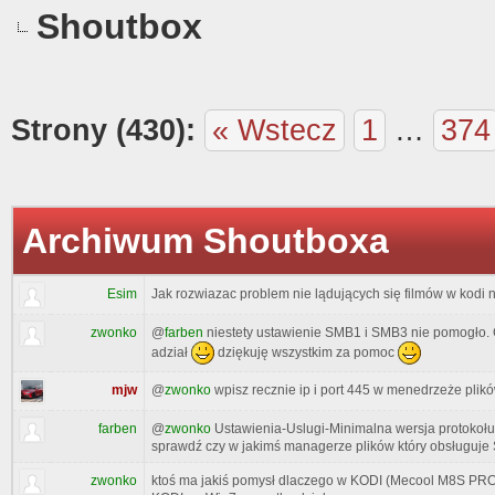
Shoutbox
Strony (430):
« Wstecz
1
…
374
Archiwum Shoutboxa
Esim
Jak rozwiazac problem nie lądujących się filmów w kodi 
zwonko
@
farben
niestety ustawienie SMB1 i SMB3 nie pomogło. 
adział
dziękuję wszystkim za pomoc
mjw
@
zwonko
wpisz recznie ip i port 445 w menedrzeże plik
farben
@
zwonko
Ustawienia-Uslugi-Minimalna wersja protokołu 
sprawdź czy w jakimś managerze plików który obsługuje
zwonko
ktoś ma jakiś pomysł dlaczego w KODI (Mecool M8S PRO 