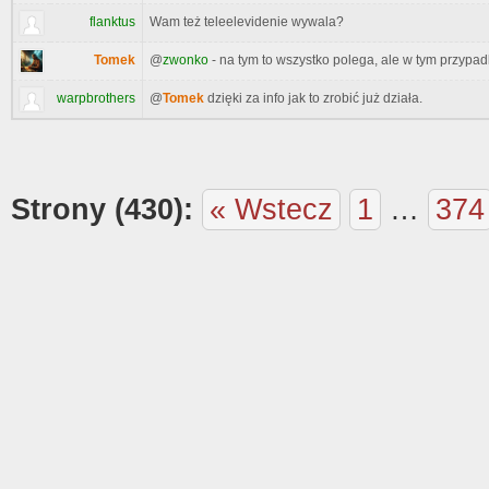
flanktus
Wam też teleelevidenie wywala?
Tomek
@
zwonko
- na tym to wszystko polega, ale w tym przypad
warpbrothers
@
Tomek
dzięki za info jak to zrobić już działa.
Strony (430):
« Wstecz
1
…
374