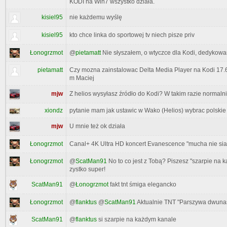
KODI na Win7 wszystko działa.
kisiel95
nie każdemu wyślę
kisiel95
kto chce linka do sportowej tv niech pisze priv
@
pietamatt
Nie słyszałem, o wtyczce dla Kodi, dedykowa
Łonogrzmot
pietamatt
Czy mozna zainstalowac Delta Media Player na Kodi 17.
m Maciej
mjw
Z helios wysyłasz źródło do Kodi? W takim razie normal
xiondz
pytanie mam jak ustawic w Wako (Helios) wybrac polskie
mjw
U mnie też ok działa
Canal+ 4K Ultra HD koncert Evanescence "mucha nie siada
Łonogrzmot
Łonogrzmot
@
ScatMan91
No to co jest z Tobą? Piszesz "szarpie na 
zystko super!
ScatMan91
@
Łonogrzmot
fakt tnt śmiga elegancko
@
flanktus
@
ScatMan91
Aktualnie TNT "Parszywa dwunast
Łonogrzmot
ScatMan91
@
flanktus
si szarpie na każdym kanale