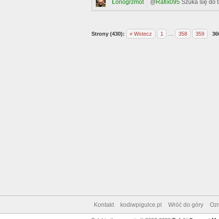
@
Rafix095
Szuka się do t
Łonogrzmot
Strony (430):
« Wstecz
1
…
358
359
36
Kontakt
kodiwpigulce.pl
Wróć do góry
Ozn