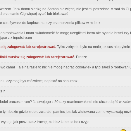
wszem. Ja w domu siedzę na Samba nic więcej nie jest mi potrzebne. A root da Ci
id przestanie Cię więcej pytać lub blokować
e co używasz do kopiowania czy przenoszenia plikow w mi box
 do rootowania i mam swiadomość że mogę uceglić mi boxa ale pytanie brzmi czy t
jące z z inputstream
 się zalogować lub zarejestrować.
Tylko żeby nie było na mnie jak coś nie pyknie.
inki musisz się zalogować lub zarejestrować.
Proszę
wo canal + ale na razie to nic nie mogę nagrać cokolwiek a ty pisałeś o rootowani
aniu czy mogłbys coś wiecej napisać na shoutbox
 s ?
 Model procesor ram? Ja swojego z 20 razy reanimowałem i nie chce odejść w zaśw
 o tym boxie gdzie zrobic zwarcie, pamiec jest tak wlutowana ze nie wystawają nóżki
ko wydaje jak poszukasz trochę, zrobisz kabel to box ożyje