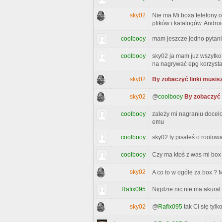
sky02
Nie ma Mi boxa telefony o
plików i katalogów. Andro
coolbooy
mam jeszcze jedno pytani
coolbooy
sky02 ja mam juz wszytko
na nagrywać epg korzysta
sky02
By zobaczyć linki musisz
sky02
@
coolbooy
By zobaczyć l
coolbooy
zależy mi nagraniu docelo
emu
coolbooy
sky02 ty pisałeś o rootow
coolbooy
Czy ma ktoś z was mi box
sky02
A co to w ogóle za box ?
Rafix095
Nigdzie nic nie ma akurat
sky02
@
Rafix095
tak Ci się tyl