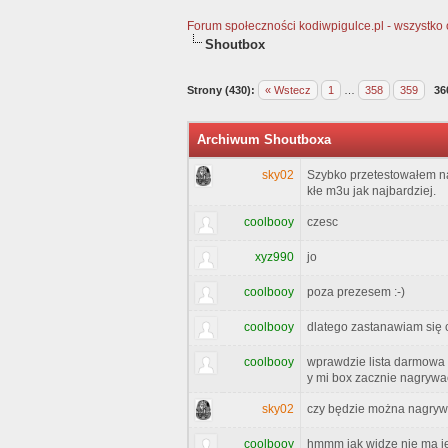
Forum społeczności kodiwpigulce.pl - wszystko o 
Shoutbox
Strony (430):
« Wstecz
1
…
358
359
36
Archiwum Shoutboxa
sky02
Szybko przetestowałem na
kłe m3u jak najbardziej.
coolbooy
czesc
xyz990
jo
coolbooy
poza prezesem :-)
coolbooy
dlatego zastanawiam się c
coolbooy
wprawdzie lista darmowa 
y mi box zacznie nagrywa
sky02
czy będzie można nagrywa
coolbooy
hmmm jak widze nie ma je