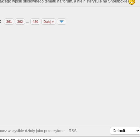
akiego wpisu stosownego tematu na forum, a nie histeryzuje na Shoutboxie
0
361
362
…
430
Dalej »
acz wszystkie działy jako przeczytane
RSS