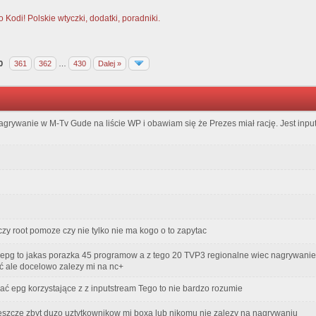
Kodi! Polskie wtyczki, dodatki, poradniki.
0
361
362
…
430
Dalej »
grywanie w M-Tv Gude na liście WP i obawiam się że Prezes miał rację. Jest inp
zy root pomoze czy nie tylko nie ma kogo o to zapytac
epg to jakas porazka 45 programow a z tego 20 TVP3 regionalne wiec nagrywanie t
ć ale docelowo zalezy mi na nc+
ć epg korzystające z z inputstream Tego to nie bardzo rozumie
szcze zbyt duzo uztytkownikow mi boxa lub nikomu nie zalezy na nagrywaniu