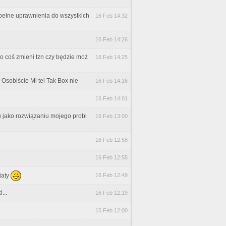
 pełne uprawnienia do wszystkich
16 Feb 14:32
16 Feb 14:26
o coś zmieni tzn czy będzie moż
16 Feb 14:25
 Osobiście Mi tel Tak Box nie
16 Feb 14:16
16 Feb 14:01
u jako rozwiązaniu mojego probl
16 Feb 13:00
16 Feb 12:58
16 Feb 12:55
iaty
16 Feb 12:49
...
16 Feb 12:19
15 Feb 12:00