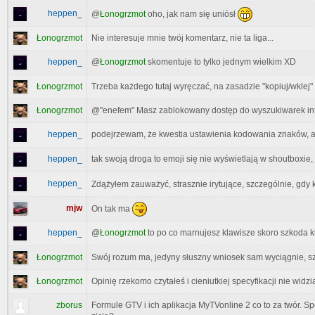
heppen_
@
Łonogrzmot
oho, jak nam się uniósł
Łonogrzmot
Nie interesuje mnie twój komentarz, nie ta liga...
heppen_
@
Łonogrzmot
skomentuje to tylko jednym wielkim XD
Łonogrzmot
Trzeba każdego tutaj wyręczać, na zasadzie "kopiuj/wklej" o
Łonogrzmot
@"enefem" Masz zablokowany dostęp do wyszukiwarek in
heppen_
podejrzewam, że kwestia ustawienia kodowania znaków, a
heppen_
tak swoją droga to emoji się nie wyświetlają w shoutboxie, 
heppen_
Zdążyłem zauważyć, strasznie irytujące, szczególnie, gdy 
mjw
On tak ma
heppen_
@
Łonogrzmot
to po co marnujesz klawisze skoro szkoda k
Łonogrzmot
Swój rozum ma, jedyny słuszny wniosek sam wyciągnie, szk
Łonogrzmot
Opinię rzekomo czytałeś i cieniutkiej specyfikacji nie widz
zborus
Formule GTV i ich aplikacja MyTVonline 2 co to za twór. Spo