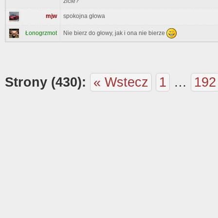
zicie?
mjw
spokojna głowa
Nie bierz do głowy, jak i ona nie bierze
Łonogrzmot
Strony (430):
« Wstecz
1
…
192