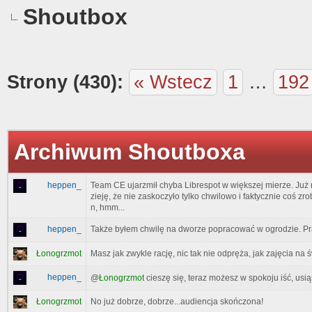
Shoutbox
Strony (430):
« Wstecz
1
…
192
Archiwum Shoutboxa
heppen_
Team CE ujarzmił chyba Librespot w większej mierze. Już
zieję, że nie zaskoczyło tylko chwilowo i faktycznie coś zr
n, hmm...
heppen_
Także byłem chwilę na dworze popracować w ogrodzie. Pr
Masz jak zwykle rację, nic tak nie odpręża, jak zajęcia n
Łonogrzmot
heppen_
@
Łonogrzmot
cieszę się, teraz możesz w spokoju iść, usi
Łonogrzmot
No już dobrze, dobrze...audiencja skończona!