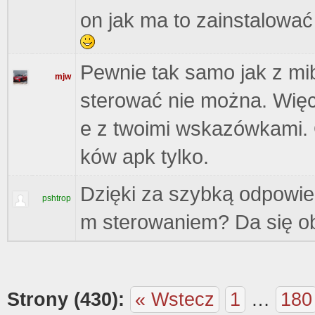
on jak ma to zainstalowa
Pewnie tak samo jak z mi
mjw
sterować nie można. Więc
e z twoimi wskazówkami. Oc
ków apk tylko.
Dzięki za szybką odpowi
pshtrop
m sterowaniem? Da się o
Strony (430):
« Wstecz
1
…
180