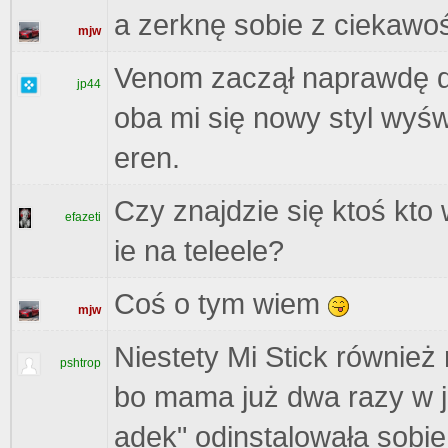
a zerknę sobie z ciekawoś
mjw
Venom zaczął naprawdę do
jp44
oba mi się nowy styl wyśw
eren.
Czy znajdzie się ktoś kto 
efazeti
ie na teleele?
Coś o tym wiem
mjw
Niestety Mi Stick również n
pshtrop
bo mama już dwa razy w 
adek" odinstalowała sobie 