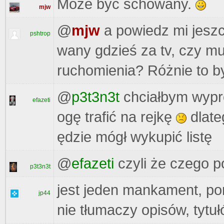
Może być schowany.
mjw
@
mjw
a powiedz mi jesz
pshtrop
wany gdzieś za tv, czy mu
ruchomienia? Różnie to b
@
p3t3n3t
chciałbym wypró
efazeti
ogę trafić na rejkę
dlate
ędzie mógł wykupić listę
@
efazeti
czyli że czego p
p3t3n3t
jest jeden mankament, po
jp44
nie tłumaczy opisów, tytu