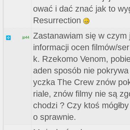
ować i dać znać jak to wy
Resurrection
Zastanawiam się w czym je
jp44
informacji ocen filmów/se
k. Rzekomo Venom, pobiera
aden sposób nie pokrywa 
yczka The Crew znów pok
riale, znów filmy nie są z
chodzi ? Czy ktoś mógłby t
o sprawnie.