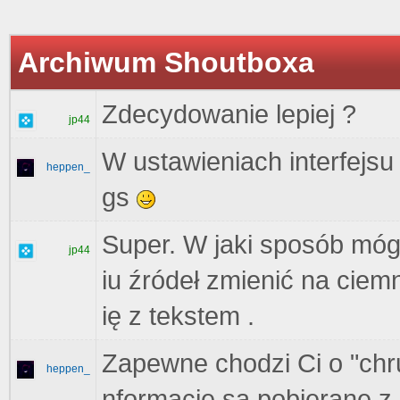
Archiwum Shoutboxa
Zdecydowanie lepiej ?
jp44
W ustawieniach interfejsu
heppen_
gs
Super. W jaki sposób mó
jp44
iu źródeł zmienić na ciem
ię z tekstem .
Zapewne chodzi Ci o "chru
heppen_
nformacje są pobierane z 