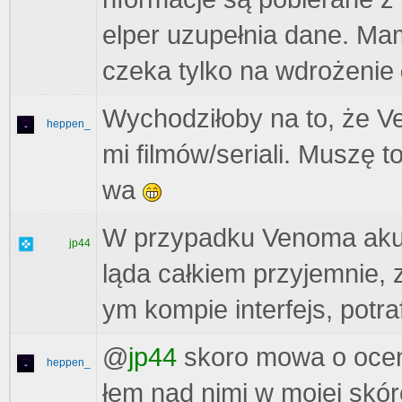
elper uzupełnia dane. Ma
czeka tylko na wdrożenie
Wychodziłoby na to, że 
heppen_
mi filmów/seriali. Muszę 
wa
W przypadku Venoma akura
jp44
ląda całkiem przyjemnie
ym kompie interfejs, potr
@
jp44
skoro mowa o ocen
heppen_
łem nad nimi w mojej skór