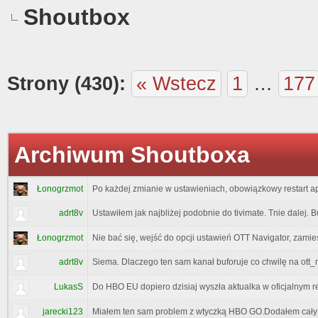
Shoutbox
Strony (430):
« Wstecz
1
…
177
Archiwum Shoutboxa
Łonogrzmot
Po każdej zmianie w ustawieniach, obowiązkowy restart apl
adrt8v
Ustawiłem jak najbliżej podobnie do tivimate. Tnie dalej.
Nie bać się, wejść do opcji ustawień OTT Navigator, zam
Łonogrzmot
adrt8v
Siema. Dlaczego ten sam kanał buforuje co chwilę na ott_na
LukasS
Do HBO EU dopiero dzisiaj wyszła aktualka w oficjalnym re
jarecki123
Miałem ten sam problem z wtyczką HBO GO.Dodałem cały paki