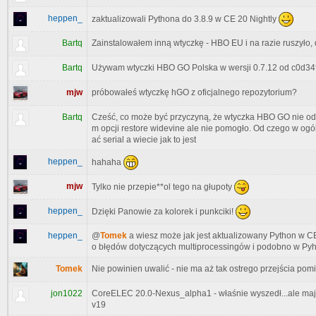
heppen_
zaktualizowali Pythona do 3.8.9 w CE 20 Nightly
Bartq
Zainstalowałem inną wtyczkę - HBO EU i na razie ruszyło, d
Bartq
Używam wtyczki HBO GO Polska w wersji 0.7.12 od c0d34
mjw
próbowałeś wtyczkę hGO z oficjalnego repozytorium?
Bartq
Cześć, co może być przyczyną, że wtyczka HBO GO nie odpa
m opcji restore widevine ale nie pomogło. Od czego w ogó
ać serial a wiecie jak to jest
heppen_
hahaha
mjw
Tylko nie przepie**ol tego na głupoty
heppen_
Dzięki Panowie za kolorek i punkciki!
heppen_
@
Tomek
a wiesz może jak jest aktualizowany Python w CE
o błędów dotyczących multiprocessingów i podobno w Pyh
Tomek
Nie powinien uwalić - nie ma aż tak ostrego przejścia pom
jon1022
CoreELEC 20.0-Nexus_alpha1 - właśnie wyszedł...ale mają
v19