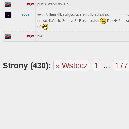
mjw
pisz w wątku śmiało
heppen_
wypuściłem kilka większych aktualizacji od ostaniego po
prawdzić Arctic: Zephyr 2 - Resurrection
Doszły 2 nowe 
eń
mjw
nie
Strony (430):
« Wstecz
1
…
177