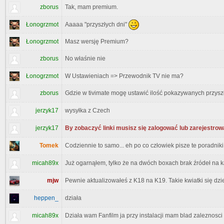
zborus
Tak, mam premium.
Aaaaa "przyszłych dni"
Łonogrzmot
Łonogrzmot
Masz wersję Premium?
zborus
No właśnie nie
Łonogrzmot
W Ustawieniach => Przewodnik TV nie ma?
zborus
Gdzie w tivimate mogę ustawić ilość pokazywanych przys
jerzyk17
wysyłka z Czech
jerzyk17
By zobaczyć linki musisz się zalogować lub zarejestrow
Tomek
Codziennie to samo... eh po co człowiek pisze te poradniki
micah89x
Już ogarnąłem, tylko że na dwóch boxach brak źródeł na k
mjw
Pewnie aktualizowałeś z K18 na K19. Takie kwiatki się dzi
heppen_
działa
micah89x
Działa wam Fanfilm ja przy instalacji mam blad zaleznosci