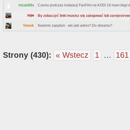
micah89x
Czemu podczas instalacji FanFilm na KODI 19 mam błąd d
mjw
By zobaczyć linki musisz się zalogować lub zarejestrow
Tomek
Nawinie zapytam - ale jaki adres? Do streamu?
Strony (430):
« Wstecz
1
…
161