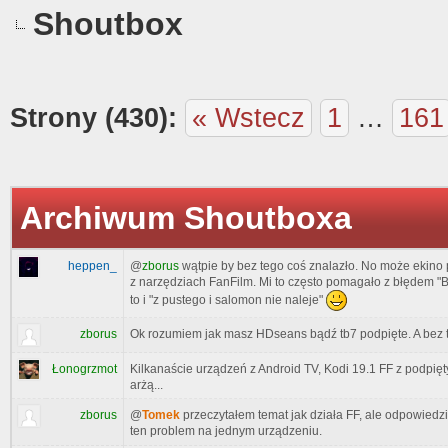
Shoutbox
Strony (430):
« Wstecz
1
…
161
Archiwum Shoutboxa
heppen_
@
zborus
wątpie by bez tego coś znalazło. No może ekino
z narzędziach FanFilm. Mi to często pomagało z błędem "Br
to i "z pustego i salomon nie naleje"
zborus
Ok rozumiem jak masz HDseans bądź tb7 podpięte. A bez 
Łonogrzmot
Kilkanaście urządzeń z Android TV, Kodi 19.1 FF z podpięt
arżą...
zborus
@
Tomek
przeczytałem temat jak działa FF, ale odpowiedz
ten problem na jednym urządzeniu.