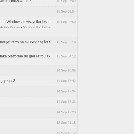
owanie i możliwość ?
15 Sep 07:09
15 Sep 06:54
 na Windows to wszystko jest m
15 Sep 06:50
leźć sposób aby go podmienić na
uduję" retro na s905x2 części s
15 Sep 05:16
ka platforma do gier retro, jak
15 Sep 04:12
14 Sep 18:09
 gry z ps2
14 Sep 17:42
14 Sep 17:34
14 Sep 17:33
14 Sep 17:23
13 Sep 21:15
12 Sep 18:12