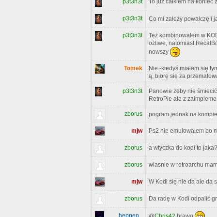
p3t3n3t
To już całkiem na koniec z
p3t3n3t
Co mi zależy powalczę i 
p3t3n3t
Też kombinowałem w KODI 
ożliwe, natomiast RecalBo
nowszy
Tomek
Nie -kiedyś miałem się ty
ą, biorę się za przemalo
p3t3n3t
Panowie żeby nie śmiecić 
RetroPie ale z zaimplem
zborus
pogram jednak na kompi
mjw
Ps2 nie emulowalem bo mam
zborus
a wtyczka do kodi to jaka
zborus
wlasnie w retroarchu mam
mjw
W Kodi się nie da ale da 
zborus
Da radę w Kodi odpalić g
heppen_
@
Chris42
brawo