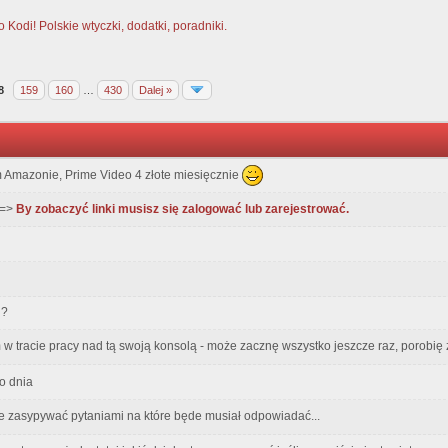
Kodi! Polskie wtyczki, dodatki, poradniki.
8
159
160
…
430
Dalej »
m Amazonie, Prime Video 4 złote miesięcznie
 =>
By zobaczyć linki musisz się zalogować lub zarejestrować.
i?
m w tracie pracy nad tą swoją konsolą - może zacznę wszystko jeszcze raz, porobię z
o dnia
ie zasypywać pytaniami na które będe musiał odpowiadać...