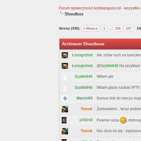
Forum społeczności kodiwpigulce.pl - wszystko o 
Shoutbox
Strony (430):
« Wstecz
1
…
156
157
15
Archiwum Shoutboxa
Ale znów ruch na turecki
Łonogrzmot
Łonogrzmot
@
Szybki946
Na przykład
Szybki946
Witam gw
Szybki946
Witam gdzie szukać IPTV
Marcin89
Komus link do meczu legi
Tomek
Żartowałem... teraz jeste
p3t3n3t
Pewnie racja
, dobreg
Tomek
Nie chce mi się - będziec