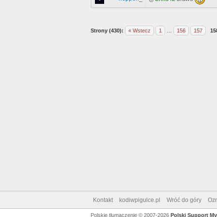
Strony (430):
« Wstecz
1
…
156
157
15
Kontakt
kodiwpigulce.pl
Wróć do góry
Ozn
Polskie tłumaczenie © 2007-2026
Polski Support M