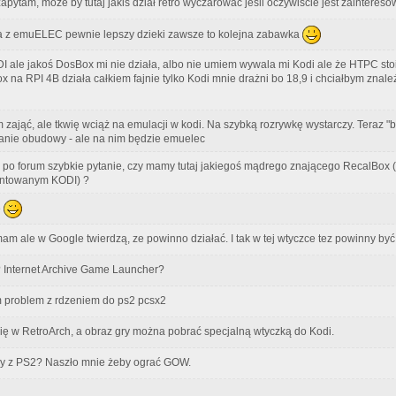
apytam, może by tutaj jakiś dział retro wyczarować jeśli oczywiście jest zainteres
ja z emuELEC pewnie lepszy dzieki zawsze to kolejna zabawka
ale jakoś DosBox mi nie działa, albo nie umiem wywala mi Kodi ale że HTPC stoi
x na RPI 4B działa całkiem fajnie tylko Kodi mnie drażni bo 18,9 i chciałbym zna
m zająć, ale tkwię wciąż na emulacji w kodi. Na szybką rozrywkę wystarczy. Teraz "b
wanie obudowy - ale na nim będzie emuelec
po forum szybkie pytanie, czy mamy tutaj jakiegoś mądrego znającego RecalBox (ta
entowanym KODI) ?
e
 ale w Google twierdzą, ze powinno działać. I tak w tej wtyczce tez powinny być
? Internet Archive Game Launcher?
 problem z rdzeniem do ps2 pcsx2
się w RetroArch, a obraz gry można pobrać specjalną wtyczką do Kodi.
ry z PS2? Naszło mnie żeby ograć GOW.