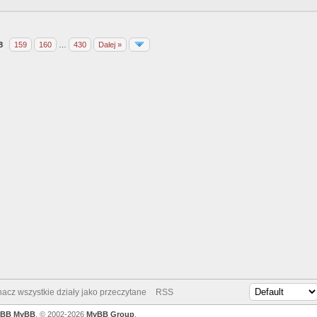
8
159
160
…
430
Dalej »
acz wszystkie działy jako przeczytane
RSS
yBB
MyBB
, © 2002-2026
MyBB Group
.