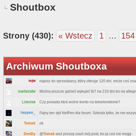
Shoutbox
Strony (430):
« Wstecz
1
…
154
Archiwum Shoutboxa
mjw
napisz do sprzedawcy, który oferuje 120 dni, może coś zn
martairafal
Można jeszcze gdzieś wykupić tb7 na 210 dni bo na allegr
Liskolak
Czy posiada ktoś wolne konto na teleelevidenie?
heppen_
Fajny ten styl NetPen dla forum. Szkoda tylko, że nie wsz
Tomek
ok
DenDy
@
Tomek
weź proszę usuń mój post, bo ja coś nie mogę