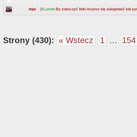
mjw
@
Luniek
By zobaczyć linki musisz się zalogować lub za
Strony (430):
« Wstecz
1
…
154