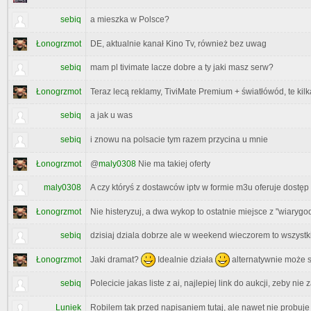
sebiq
a mieszka w Polsce?
Łonogrzmot
DE, aktualnie kanał Kino Tv, również bez uwag
sebiq
mam pl tivimate lacze dobre a ty jaki masz serw?
Łonogrzmot
Teraz lecą reklamy, TiviMate Premium + światłówód, te ki
sebiq
a jak u was
sebiq
i znowu na polsacie tym razem przycina u mnie
Łonogrzmot
@
maly0308
Nie ma takiej oferty
maly0308
A czy któryś z dostawców iptv w formie m3u oferuje dostęp
Łonogrzmot
Nie histeryzuj, a dwa wykop to ostatnie miejsce z "wiary
sebiq
dzisiaj dziala dobrze ale w weekend wieczorem to wszystkie 
Jaki dramat?
Idealnie działa
alternatywnie może s
Łonogrzmot
sebiq
Polecicie jakas liste z ai, najlepiej link do aukcji, zeby ni
Luniek
Robilem tak przed napisaniem tutaj, ale nawet nie probuje