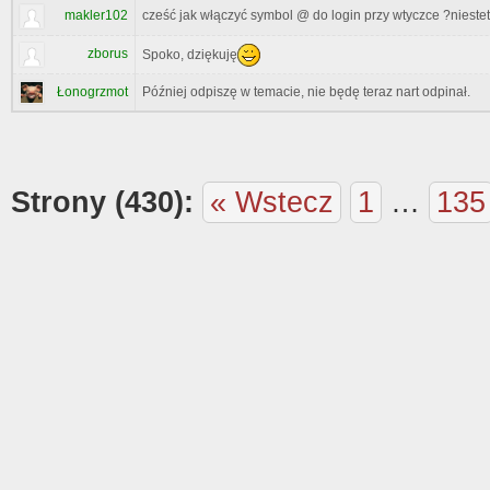
makler102
cześć jak włączyć symbol @ do login przy wtyczce ?niestety
zborus
Spoko, dziękuję
Łonogrzmot
Później odpiszę w temacie, nie będę teraz nart odpinał.
Strony (430):
« Wstecz
1
…
135