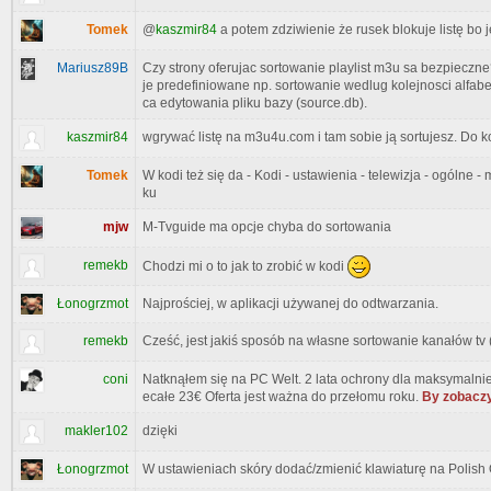
Tomek
@
kaszmir84
a potem zdziwienie że rusek blokuje listę bo 
Mariusz89B
Czy strony oferujac sortowanie playlist m3u sa bezpiecz
je predefiniowane np. sortowanie wedlug kolejnosci alf
ca edytowania pliku bazy (source.db).
kaszmir84
wgrywać listę na m3u4u.com i tam sobie ją sortujesz. Do 
Tomek
W kodi też się da - Kodi - ustawienia - telewizja - ogólne 
ku
mjw
M-Tvguide ma opcje chyba do sortowania
remekb
Chodzi mi o to jak to zrobić w kodi
Łonogrzmot
Najprościej, w aplikacji używanej do odtwarzania.
remekb
Cześć, jest jakiś sposób na własne sortowanie kanałów tv 
coni
Natknąłem się na PC Welt. 2 lata ochrony dla maksymaln
ecałe 23€ Oferta jest ważna do przełomu roku.
By zobaczy
makler102
dzięki
Łonogrzmot
W ustawieniach skóry dodać/zmienić klawiaturę na Poli