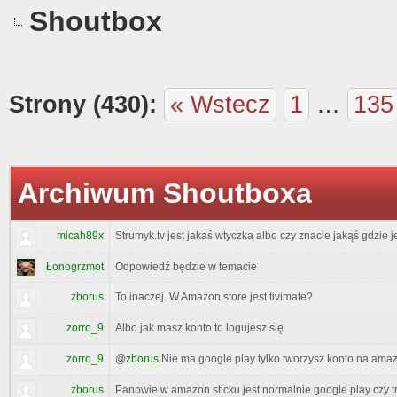
Shoutbox
Strony (430):
« Wstecz
1
…
135
Archiwum Shoutboxa
micah89x
Strumyk.tv jest jakaś wtyczka albo czy znacie jakąś gdzie 
Łonogrzmot
Odpowiedź będzie w temacie
zborus
To inaczej. W Amazon store jest tivimate?
zorro_9
Albo jak masz konto to logujesz się
zorro_9
@
zborus
Nie ma google play tylko tworzysz konto na ama
zborus
Panowie w amazon sticku jest normalnie google play czy