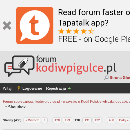
Read forum faster o
Tapatalk app?
FREE - on Google Pl
Strona Gł
Witaj!
Logowanie
Rejestracja
Forum społeczności kodiwpigulce.pl - wszystko o Kodi! Polskie wtyczki, dodatki, 
Shoutbox
Strony (430):
« Wstecz
1
…
128
129
130
131
132
…
430
Dalej »