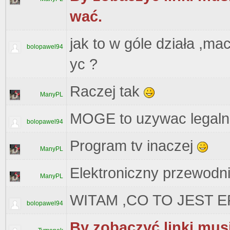
wać.
jak to w góle działa ,ma
bolopawel94
yc ?
Raczej tak
ManyPL
MOGE to uzywac legaln
bolopawel94
Program tv inaczej
ManyPL
Elektroniczny przewodn
ManyPL
WITAM ,CO TO JEST E
bolopawel94
By zobaczyć linki musi