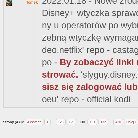
2022.01.18 - Nowe źród
Tomek
Disney+ wtyczka sprawdz
ny u operatorów po wybr
zebną wtyczkę wymagane 
deo.netflix' repo - casta
po -
By zobaczyć linki
strować.
'slyguy.disney.
sisz się zalogować lub
oeu' repo - official kodi
Strony (430):
« Wstecz
1
…
128
129
130
131
132
…
430
Dalej »