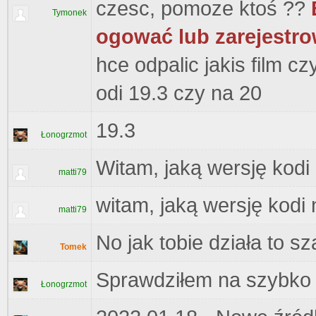
czesc, pomoze ktoś ??
Tymonek
ogować lub zarejestro
hce odpalic jakis film c
odi 19.3 czy na 20
19.3
Łonogrzmot
Witam, jaką wersję kodi
matti79
witam, jaką wersję kodi 
matti79
No jak tobie działa to s
Tomek
Sprawdziłem na szybko t
Łonogrzmot