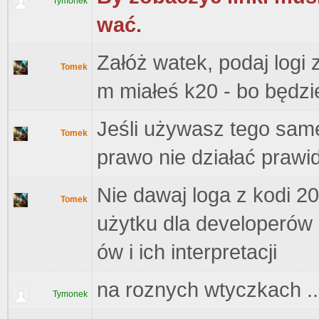
Tymonek
wać.
Załóż watek, podaj logi z
Tomek
m miałeś k20 - bo będz
Jeśli używasz tego sam
Tomek
prawo nie działać prawi
Nie dawaj loga z kodi 20
Tomek
użytku dla developerów
ów i ich interpretacji
na roznych wtyczkach ...
Tymonek