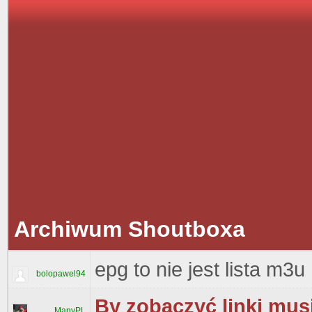
Archiwum Shoutboxa
epg to nie jest lista m3u 
bolopawel94
By zobaczyć linki musi
ManyPL