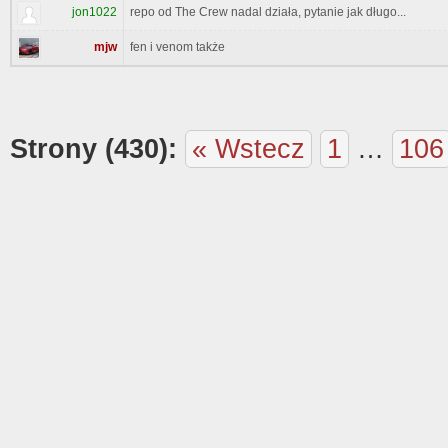
jon1022
repo od The Crew nadal działa, pytanie jak długo...
mjw
fen i venom także
Strony (430):
« Wstecz
1
…
106