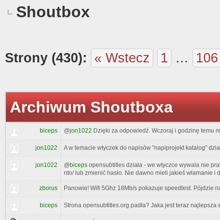
Shoutbox
Strony (430):
« Wstecz
1
…
106
Archiwum Shoutboxa
biceps
@
jon1022
Dzięki za odpowiedź. Wczoraj i godzinę temu ni
jon1022
A w temacie wtyczek do napisów "napiprojekt katalog" dzia
jon1022
@
biceps
opensubtitles działa - we wtyczce wywala nie pr
nto/ lub zmienić hasło. Nie dawno mieli jakieś włamanie i
zborus
Panowie! Wifi 5Ghz 18Mb/s pokazuje speedtest. Pójdzie na
biceps
Strona opensubtitles.org padła? Jaka jest teraz najlepsza