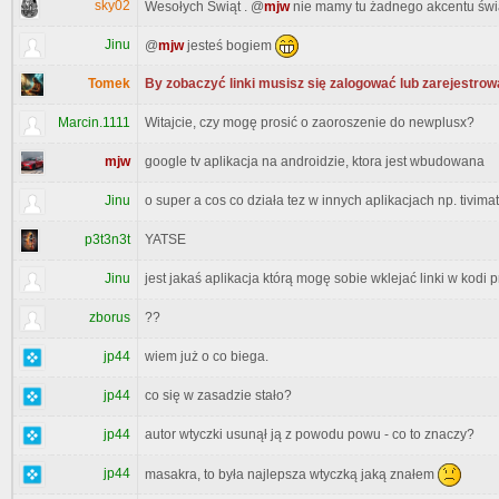
sky02
Wesołych Świąt . @
mjw
nie mamy tu żadnego akcentu świą
Jinu
@
mjw
jesteś bogiem
Tomek
By zobaczyć linki musisz się zalogować lub zarejestrow
Marcin.1111
Witajcie, czy mogę prosić o zaoroszenie do newplusx?
mjw
google tv aplikacja na androidzie, ktora jest wbudowana
Jinu
o super a cos co działa tez w innych aplikacjach np. tivi
p3t3n3t
YATSE
Jinu
jest jakaś aplikacja którą mogę sobie wklejać linki w kodi
zborus
??
jp44
wiem już o co biega.
jp44
co się w zasadzie stało?
jp44
autor wtyczki usunął ją z powodu powu - co to znaczy?
jp44
masakra, to była najlepsza wtyczką jaką znałem