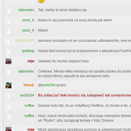
dabroviec
Tak, darkw to teraz darkbox.vip
zorro_9
darkw to się przenieśli na inną stronę jak wiem.
zorro_9
Witam
Opt1mU5[?]
panowie przestalo mi sie uruchamiac ultimatewhite, wieci
pshtrop
Gdyby ktoś przeoczył to przypominam o aktualizacji FanFi
mjw
ciekawe ile musiał zapłacić kary
dabroviec
Ciekawe. Minęło kilka miesięcy od upadku darkw do przeki
ko ludzie którzy zapadli w sen wiosenno letni.
Tomek
@
archi334
grubo
archi334
By zobaczyć linki musisz się zalogować lub zarejestrow
coffee
Zawsze było tak, że po notyfikacji Netflixa, że działa w tle
coffee
Hejo, macie może jakiś pomysł, dlaczego menedżer telewizj
ub "Radio", aby zaciągnął kanały z listy. Dziwne.
mjw
Może akceleracja sprzętowa pomoże w ustawieniach Kodi