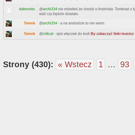
dabroviec
@
archi334
nie mówiłeś że chodzi o Androida. Tomkowi z t
wdź czy będzie działało.
Tomek
@
archi334
- a na andoidzie to nie wiem
Tomek
@
critical
- spis wtyczek do kodi
By zobaczyć linki musisz 
Strony (430):
« Wstecz
1
…
93