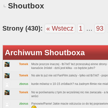
Shoutbox
Strony (430):
« Wstecz
1
…
93
Archiwum Shoutboxa
Tomek
Może jeszcze inaczej - tb7/xt7 też przeszukuj einne strony - 
kanaście źródeł - dziś jest kilka - co będzie jutro?
Tomek
No ale to już nie od FanFilm zależy - tylko od tb7/xt7 - pop
zborus
kurde mówisz o 10-15 zródłach? na żadnym filmie nie mi
Tomek
No w porównaniu z tym że wcześniej nic nie zwracała - a t
wróci
zborus
Panowie/Panie! Jakie macie odczucia co do tej poprawion