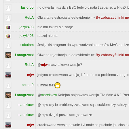
tasior55
no otwarta i już dziś BBC ledwo działa trzeba iść w PlusX
RebA
Otwarta rejestracja teleelevidenie =>
By zobaczyć linki m
jezyk403
nie ma tak mi sie zdaje
jezyk403
raczej niema
sakulbm
Jest jakiś program do wprowadzania adresów MAC na tiz
Łonogrzmot
Otwarta rejestracja teleelevidenie =>
By zobaczyć linki m
RebA
@
mjw
masz takowo wersje?
mjw
jedyna crackowana wersja, która nie ma problemu z epg to
zorro_9
u mnie też
Łonogrzmot
@
marekkow
Kolejna najnowsza wersja TiviMate 4.6.1 Pr
marekkow
@ mjw czy te problemy związane są z crakiem czy zależy o
marekkow
@ mjw dzięki poszukam ,sprawdzę.
mjw
crackowana wersja pewnie tivi mate co puchnie jak ciasto