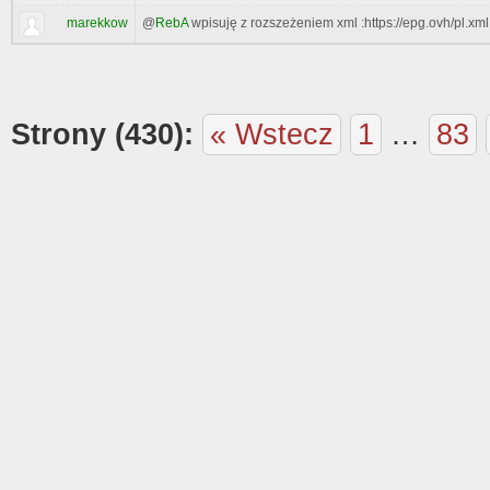
marekkow
@
RebA
wpisuję z rozszeżeniem xml :https://epg.ovh/pl.xml
Strony (430):
« Wstecz
1
…
83