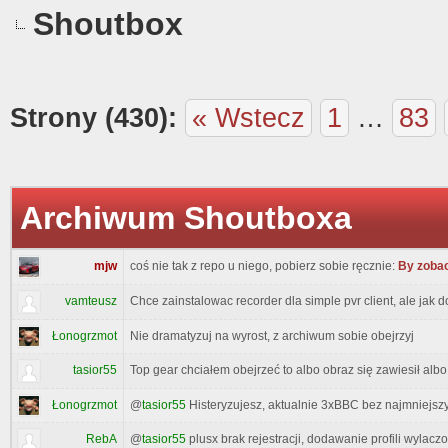
Shoutbox
Strony (430):
« Wstecz
1
…
83
Archiwum Shoutboxa
mjw
coś nie tak z repo u niego, pobierz sobie ręcznie:
By zobac
vamteusz
Chce zainstalowac recorder dla simple pvr client, ale jak
Łonogrzmot
Nie dramatyzuj na wyrost, z archiwum sobie obejrzyj
tasior55
Top gear chciałem obejrzeć to albo obraz się zawiesił albo
@
tasior55
Histeryzujesz, aktualnie 3xBBC bez najmniejs
Łonogrzmot
RebA
@
tasior55
plusx brak rejestracji, dodawanie profili wylac