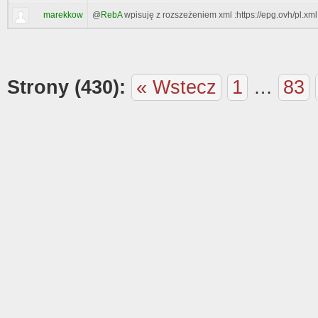
marekkow
@
RebA
wpisuję z rozszeżeniem xml :https://epg.ovh/pl.xml
Strony (430):
« Wstecz
1
…
83