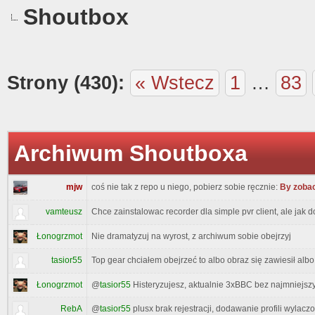
Shoutbox
Strony (430):
« Wstecz
1
…
83
Archiwum Shoutboxa
mjw
coś nie tak z repo u niego, pobierz sobie ręcznie:
By zobac
vamteusz
Chce zainstalowac recorder dla simple pvr client, ale jak
Łonogrzmot
Nie dramatyzuj na wyrost, z archiwum sobie obejrzyj
tasior55
Top gear chciałem obejrzeć to albo obraz się zawiesił albo
@
tasior55
Histeryzujesz, aktualnie 3xBBC bez najmniejs
Łonogrzmot
RebA
@
tasior55
plusx brak rejestracji, dodawanie profili wylac