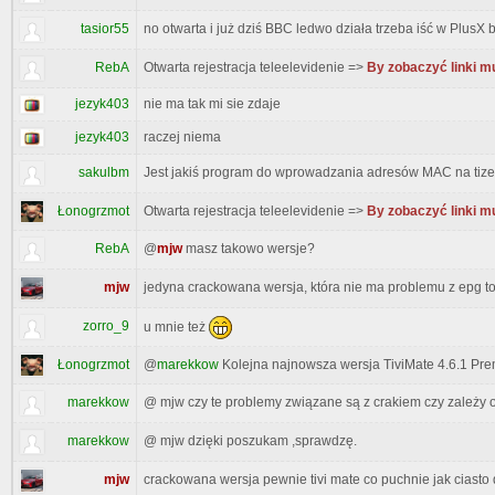
tasior55
no otwarta i już dziś BBC ledwo działa trzeba iść w PlusX
RebA
Otwarta rejestracja teleelevidenie =>
By zobaczyć linki m
jezyk403
nie ma tak mi sie zdaje
jezyk403
raczej niema
sakulbm
Jest jakiś program do wprowadzania adresów MAC na tiz
Łonogrzmot
Otwarta rejestracja teleelevidenie =>
By zobaczyć linki m
RebA
@
mjw
masz takowo wersje?
mjw
jedyna crackowana wersja, która nie ma problemu z epg to
zorro_9
u mnie też
Łonogrzmot
@
marekkow
Kolejna najnowsza wersja TiviMate 4.6.1 Pr
marekkow
@ mjw czy te problemy związane są z crakiem czy zależy o
marekkow
@ mjw dzięki poszukam ,sprawdzę.
mjw
crackowana wersja pewnie tivi mate co puchnie jak ciasto