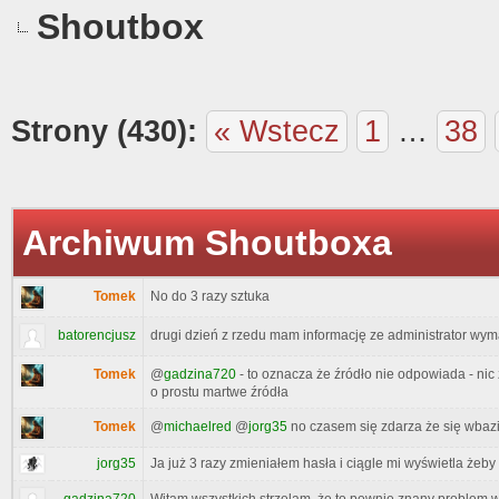
Shoutbox
Strony (430):
« Wstecz
1
…
38
Archiwum Shoutboxa
Tomek
No do 3 razy sztuka
batorencjusz
drugi dzień z rzedu mam informację ze administrator wy
Tomek
@
gadzina720
- to oznacza że źródło nie odpowiada - nic 
o prostu martwe źródła
Tomek
@
michaelred
@
jorg35
no czasem się zdarza że się wbazie
jorg35
Ja już 3 razy zmieniałem hasła i ciągle mi wyświetla żeby