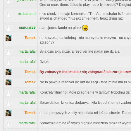
gadzina720
Witam wszystkich strzelam, że to pewnie znany problem w
One or more items failed to play - co z tym zrobić? Dzięk
michaelred
o co chodzi dostaje komunikat "The Administrator is forci
sword is changed." juz raz zmienilem, teraz drugi raz
marcins29
mam jedno konto na plusx
Tomek
no to czekaj na kolejną - nie mamy na to wpływu - no ch
szczony?
martairafal
Była dziś aktualizacja resolver ale nadal nie działa
martairafal
Dzięki
Tomek
By zobaczyć linki musisz się zalogować lub zarejestro
Tomek
No to pewnie resolver do aktualizacji - fanfilm nie ma tu n
martairafal
Konkrety filmy np. Moje pragnienie w tamtym tygodniu dzi
martairafal
Sprawdziłem kilka też dodanych kiła tygodni temu i żaden
Tomek
no na pierwszych z listy nie działa mi też na stronie. Dlat
martairafal
Sprawdzałem na różnych nigdzie niedziela możesz wybrać