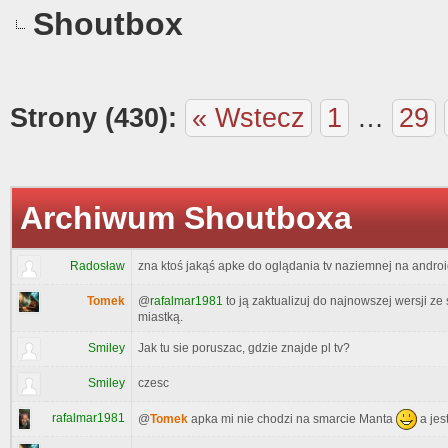
Shoutbox
Strony (430):
« Wstecz
1
…
29
Archiwum Shoutboxa
Radosław
zna ktoś jakąś apke do oglądania tv naziemnej na android
Tomek
@
rafalmar1981
to ją zaktualizuj do najnowszej wersji ze 
miastką.
Smiley
Jak tu sie poruszac, gdzie znajde pl tv?
Smiley
czesc
rafalmar1981
@
Tomek
apka mi nie chodzi na smarcie Manta
a jes