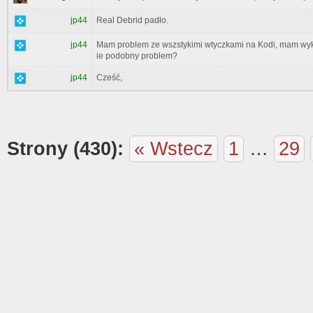
jp44
Real Debrid padło.
jp44
Mam problem ze wszstykimi wtyczkami na Kodi, mam wykup
ie podobny problem?
jp44
Cześć,
Strony (430):
« Wstecz
1
…
29