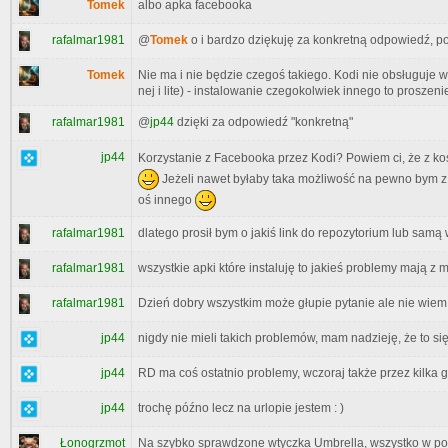
Tomek
albo apka facebooka
rafalmar1981
@
Tomek
o i bardzo dziękuję za konkretną odpowiedź, p
Tomek
Nie ma i nie będzie czegoś takiego. Kodi nie obsługuje w
nej i lite) - instalowanie czegokolwiek innego to proszeni
rafalmar1981
@
jp44
dzięki za odpowiedź "konkretną"
jp44
Korzystanie z Facebooka przez Kodi? Powiem ci, że z k
Jeżeli nawet byłaby taka możliwość na pewno bym z t
oś innego
rafalmar1981
dlatego prosił bym o jakiś link do repozytorium lub samą w
rafalmar1981
wszystkie apki które instaluję to jakieś problemy mają z
rafalmar1981
Dzień dobry wszystkim może głupie pytanie ale nie wiem 
jp44
nigdy nie mieli takich problemów, mam nadzieję, że to si
jp44
RD ma coś ostatnio problemy, wczoraj także przez kilka go
jp44
trochę późno lecz na urlopie jestem : )
Łonogrzmot
Na szybko sprawdzone wtyczka Umbrella, wszystko w por