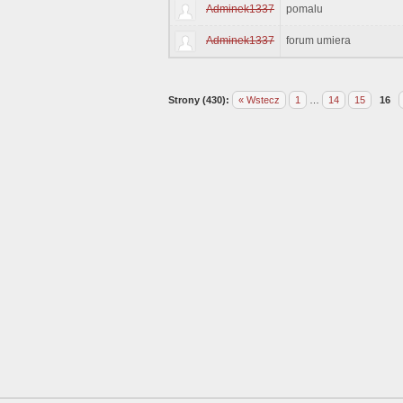
Adminek1337
pomalu
Adminek1337
forum umiera
Strony (430):
« Wstecz
1
…
14
15
16