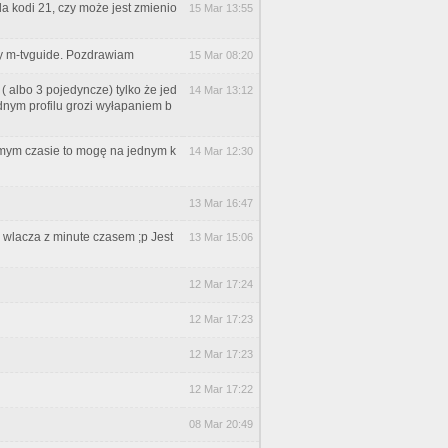
dla kodi 21, czy może jest zmienio
15 Mar 13:55
y m-tvguide. Pozdrawiam
15 Mar 08:20
( albo 3 pojedyncze) tylko że jed
14 Mar 13:12
jednym profilu grozi wyłapaniem b
samym czasie to mogę na jednym k
14 Mar 12:30
13 Mar 16:47
ie wlacza z minute czasem ;p Jest
13 Mar 15:06
12 Mar 17:24
12 Mar 17:23
12 Mar 17:23
12 Mar 17:22
08 Mar 20:49