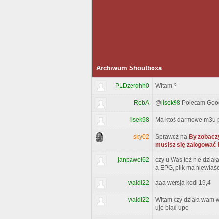
Archiwum Shoutboxa
PLDzerghh0
Witam ?
RebA
@
lisek98
Polecam Googl
lisek98
Ma ktoś darmowe m3u p
sky02
Sprawdź na
By zobaczy
musisz się zalogować 
janpawel62
czy u Was też nie dzia
a EPG, plik ma niewłaś
waldi22
aaa wersja kodi 19,4
waldi22
Witam czy działa wam wt
uje bląd upc