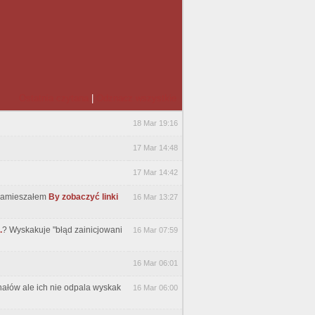
Ostatnia czytana
|
Odznacz wszystkie
18 Mar 19:16
17 Mar 14:48
17 Mar 14:42
 namieszałem
By zobaczyć linki
16 Mar 13:27
.
? Wyskakuje "błąd zainicjowani
16 Mar 07:59
16 Mar 06:01
anałów ale ich nie odpala wyskak
16 Mar 06:00