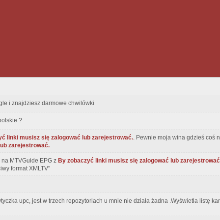
e i znajdziesz darmowe chwilówki
olskie ?
ć linki musisz się zalogować lub zarejestrować.
. Pewnie moja wina gdzieś coś
lub zarejestrować.
ła na MTVGuide EPG z
By zobaczyć linki musisz się zalogować lub zarejestrować
ciwy format XMLTV"
yczka upc, jest w trzech repozytoriach u mnie nie działa żadna .Wyświetla listę k