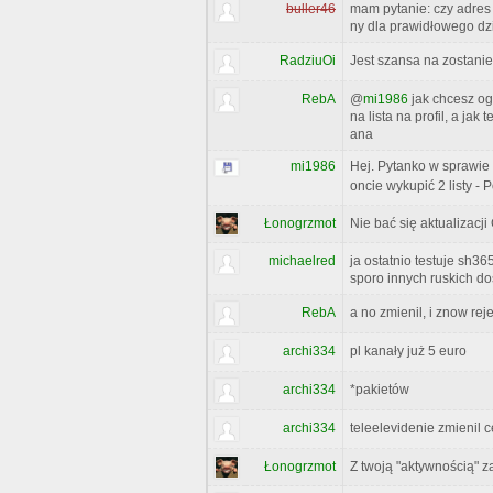
buller46
mam pytanie: czy adres l
ny dla prawidłowego dz
RadziuOi
Jest szansa na zostani
RebA
@
mi1986
jak chcesz ogl
na lista na profil, a ja
ana
mi1986
Hej. Pytanko w sprawie 
oncie wykupić 2 listy -
Łonogrzmot
Nie bać się aktualizacj
michaelred
ja ostatnio testuje sh36
sporo innych ruskich do
RebA
a no zmienil, i znow rej
archi334
pl kanały już 5 euro
archi334
*pakietów
archi334
teleelevidenie zmienil 
Łonogrzmot
Z twoją "aktywnością" 