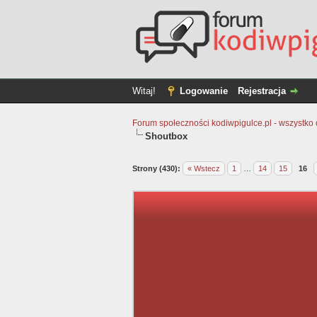
Witaj!
Logowanie
Rejestracja
Forum społeczności kodiwpigulce.pl - wszystko o 
Shoutbox
Strony (430):
« Wstecz
1
…
14
15
16