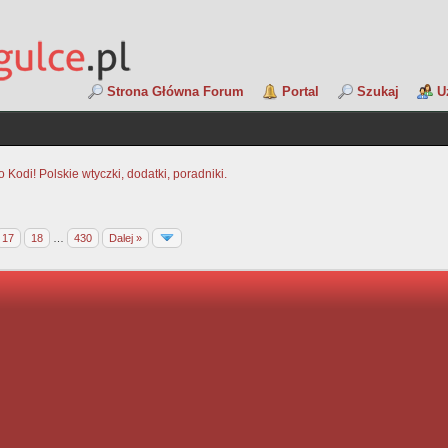
Strona Główna Forum
Portal
Szukaj
U
Kodi! Polskie wtyczki, dodatki, poradniki.
17
18
…
430
Dalej »