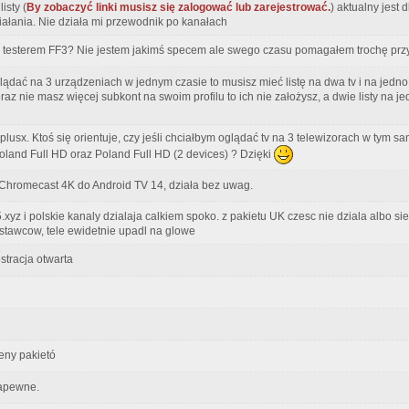
isty (
By zobaczyć linki musisz się zalogować lub zarejestrować.
) aktualny jest 
iałania. Nie działa mi przewodnik po kanałach
e testerem FF3? Nie jestem jakimś specem ale swego czasu pomagałem trochę prz
ądać na 3 urządzeniach w jednym czasie to musisz mieć listę na dwa tv i na jedno 
k teraz nie masz więcej subkont na swoim profilu to ich nie założysz, a dwie listy na 
plusx. Ktoś się orientuje, czy jeśli chciałbym oglądać tv na 3 telewizorach w tym 
 Poland Full HD oraz Poland Full HD (2 devices) ? Dzięki
i Chromecast 4K do Android TV 14, działa bez uwag.
5.xyz i polskie kanaly dzialaja calkiem spoko. z pakietu UK czesc nie dziala albo s
stawcow, tele ewidetnie upadl na glowe
estracja otwarta
ceny pakietó
zapewne.