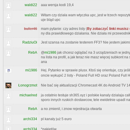
waldi22
aaa wersja kodi 19,4
waldi22
Witam czy działa wam wtyczka upc, jest w trzech repozyt
uje bląd upc
buller46
mam pytanie: czy adres listy (
By zobaczyć linki musisz 
ny dla prawidłowego działania. Nie działa mi przewodni
RadziuOi
Jest szansa na zostanie testerem FF3? Nie jestem jak
RebA
@
mi1986
jak chcesz oglądać na 3 urządzeniach w jednym 
na lista na profil, a jak teraz nie masz więcej subkont na
ana
mi1986
Hej. Pytanko w sprawie plusx. Ktoś się orientuje, czy j
oncie wykupić 2 listy - Poland Full HD oraz Poland Full 
Łonogrzmot
Nie bać się aktualizacji Chromecast 4K do Android TV 14
michaelred
ja ostatnio testuje sh365.xyz i polskie kanaly dzialaja c
sporo innych ruskich dostawcow, tele ewidetnie upadl n
RebA
a no zmienil, i znow rejestracja otwarta
archi334
pl kanały już 5 euro
archi334
*pakietów