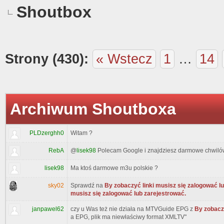
Shoutbox
Strony (430):
« Wstecz
1
…
14
Archiwum Shoutboxa
PLDzerghh0
Witam ?
RebA
@
lisek98
Polecam Google i znajdziesz darmowe chwiló
lisek98
Ma ktoś darmowe m3u polskie ?
sky02
Sprawdź na
By zobaczyć linki musisz się zalogować l
musisz się zalogować lub zarejestrować.
janpawel62
czy u Was też nie działa na MTVGuide EPG z
By zobaczy
a EPG, plik ma niewłaściwy format XMLTV"