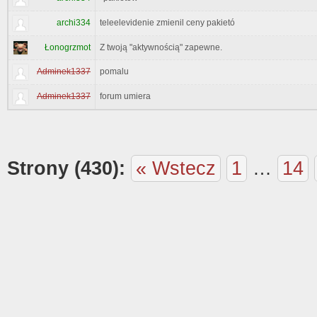
archi334
teleelevidenie zmienil ceny pakietó
Łonogrzmot
Z twoją "aktywnością" zapewne.
Adminek1337
pomalu
Adminek1337
forum umiera
Strony (430):
« Wstecz
1
…
14