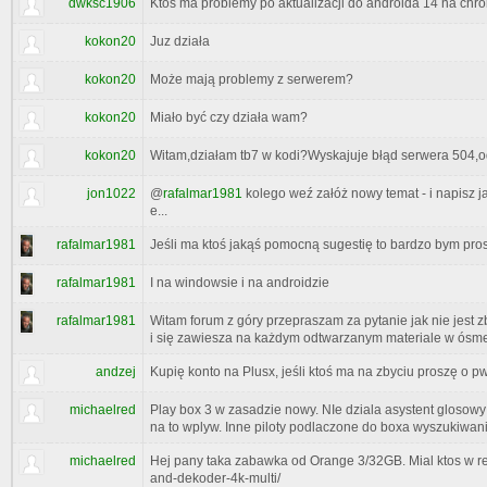
dwksc1906
Ktos ma problemy po aktualizacji do androida 14 na chr
kokon20
Juz działa
kokon20
Może mają problemy z serwerem?
kokon20
Miało być czy działa wam?
kokon20
Witam,działam tb7 w kodi?Wyskajuje błąd serwera 504,odt
jon1022
@
rafalmar1981
kolego weź załóż nowy temat - i napisz j
e...
rafalmar1981
Jeśli ma ktoś jakąś pomocną sugestię to bardzo bym pros
rafalmar1981
I na windowsie i na androidzie
rafalmar1981
Witam forum z góry przepraszam za pytanie jak nie jest
i się zawiesza na każdym odtwarzanym materiale w ósm
andzej
Kupię konto na Plusx, jeśli ktoś ma na zbyciu proszę o p
michaelred
Play box 3 w zasadzie nowy. NIe dziala asystent glosowy w
na to wplyw. Inne piloty podlaczone do boxa wyszukiwan
michaelred
Hej pany taka zabawka od Orange 3/32GB. Mial ktos w r
and-dekoder-4k-multi/