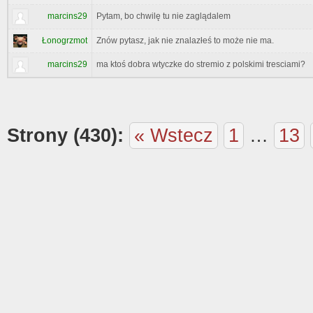
marcins29
Pytam, bo chwilę tu nie zaglądalem
Łonogrzmot
Znów pytasz, jak nie znalazłeś to może nie ma.
marcins29
ma ktoś dobra wtyczke do stremio z polskimi tresciami?
Strony (430):
« Wstecz
1
…
13