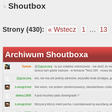
Shoutbox
Strony (430):
« Wstecz
1
…
13
Archiwum Shoutboxa
Tomek
@
Zygzaczeq
- to już ostatnie ostrzeżenie - nie dość że 
dziesz tam gdzie zawsze - w temacie "Nixs GfX - nowa d
Zygzaczeq
elo, nie ma ani jednej adresów, wszystko brak dostępu, g
Łonogrzmot
Nie wiem, nie jestem zainteresowany, standardowo czek
dwksc1906
A jest mozliwy jakis downgrade ?
Łonogrzmot
Wszyscy którzy mieli pecha i zainstalowali tą wycofaną ak