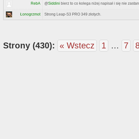
RebA
@
Siddini
bierz to co kolega niżej napisał i się nie zas
Łonogrzmot
Strong Leap-S3 PRO 349 złotych.
Strony (430):
« Wstecz
1
…
7