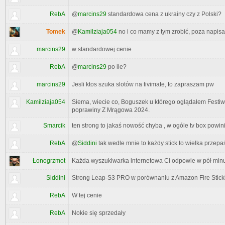
RebA
@
marcins29
standardowa cena z ukrainy czy z Polski?
Tomek
@
Kamilziaja054
no i co mamy z tym zrobić, poza napis
marcins29
w standardowej cenie
RebA
@
marcins29
po ile?
marcins29
Jesli ktos szuka slotów na tivimate, to zapraszam pw
Kamilziaja054
Siema, wiecie co, Boguszek u którego oglądałem Festiw
poprawiny Z Mrągowa 2024.
Smarcik
ten strong to jakaś nowość chyba , w ogóle tv box powin
RebA
@
Siddini
tak wedle mnie to każdy stick to wielka przep
Łonogrzmot
Każda wyszukiwarka internetowa Ci odpowie w pół minu
Siddini
Strong Leap-S3 PRO w porównaniu z Amazon Fire Stick
RebA
W tej cenie
RebA
Nokie się sprzedały