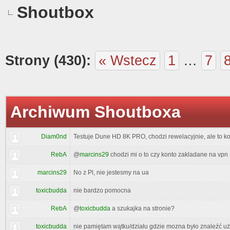
Shoutbox
Strony (430):
« Wstecz
1
…
7
Archiwum Shoutboxa
Diam0nd
Testuje Dune HD 8K PRO, chodzi rewelacyjnie, ale to ko
RebA
@
marcins29
chodzi mi o to czy konto zakladane na vpn
marcins29
No z Pl, nie jestesmy na ua
toxicbudda
nie bardzo pomocna
RebA
@
toxicbudda
a szukajka na stronie?
toxicbudda
nie pamiętam wątku/działu gdzie mozna było znaleźć uż