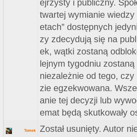
ejrzysty i publiczny. Sp
twartej wymianie wiedzy 
etach” dostępnych jedyni
zy zdecydują się na pub
ek, wątki zostaną odblo
lejnym tygodniu zostaną 
niezależnie od tego, cz
zie egzekwowana. Wszel
anie tej decyzji lub wyw
emat będą skutkowały os
Został usunięty. Autor n
Tomek