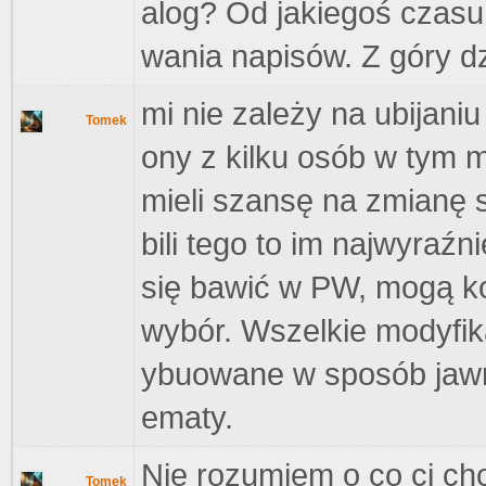
alog? Od jakiegoś czas
wania napisów. Z góry dz
mi nie zależy na ubijani
Tomek
ony z kilku osób w tym m
mieli szansę na zmianę s
bili tego to im najwyraźn
się bawić w PW, mogą ko
wybór. Wszelkie modyfika
ybuowane w sposób jawny
ematy.
Nie rozumiem o co ci ch
Tomek