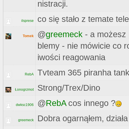
nistracji.
co się stało z temate tel
ilsprese
@
greemeck
- a możesz 
Tomek
blemy - nie mówicie co 
iwości reagowania
Tvteam 365 piranha tank 
RebA
Strong/Trex/Dino
Łonogrzmot
@
RebA
cos innego ?
dwksc1906
Dobra ogarnąłem, działa
greemeck