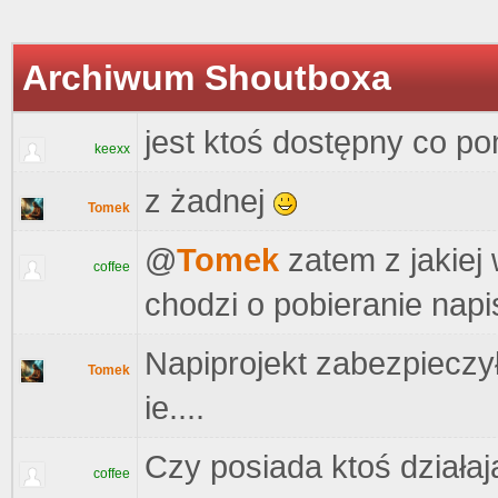
Archiwum Shoutboxa
jest ktoś dostępny co pom
keexx
z żadnej
Tomek
@
Tomek
zatem z jakiej 
coffee
chodzi o pobieranie nap
Napiprojekt zabezpieczył
Tomek
ie....
Czy posiada ktoś działaj
coffee