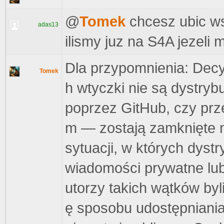
@
Tomek
chcesz ubic ws
adas13
ilismy juz na S4A jezeli
Dla przypomnienia: Decy
Tomek
h wtyczki nie są dystry
poprzez GitHub, czy prz
m — zostają zamknięte 
sytuacji, w których dyst
wiadomości prywatne lu
utorzy takich wątków byl
ę sposobu udostępniania