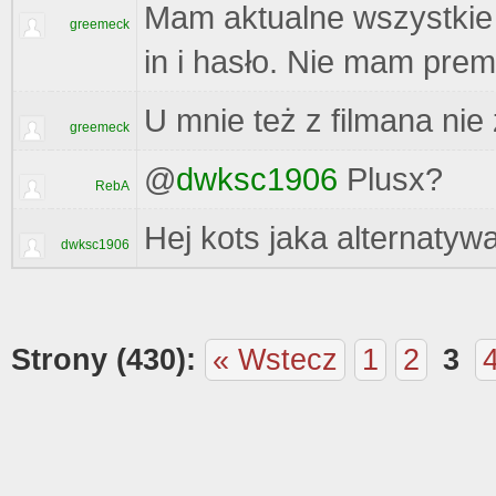
Mam aktualne wszystkie
greemeck
in i hasło. Nie mam pre
U mnie też z filmana nie
greemeck
@
dwksc1906
Plusx?
RebA
Hej kots jaka alternatywa
dwksc1906
Strony (430):
« Wstecz
1
2
3