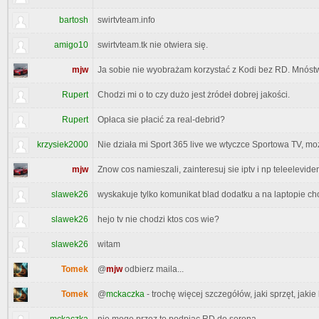
bartosh
swirtvteam.info
amigo10
swirtvteam.tk nie otwiera się.
mjw
Ja sobie nie wyobrażam korzystać z Kodi bez RD. Mnóstw
Rupert
Chodzi mi o to czy dużo jest żródeł dobrej jakości.
Rupert
Opłaca sie płacić za real-debrid?
krzysiek2000
Nie działa mi Sport 365 live we wtyczce Sportowa TV, mo
mjw
Znow cos namieszali, zainteresuj sie iptv i np teleelevide
slawek26
wyskakuje tylko komunikat blad dodatku a na laptopie cho
slawek26
hejo tv nie chodzi ktos cos wie?
slawek26
witam
Tomek
@
mjw
odbierz maila...
Tomek
@
mckaczka
- trochę więcej szczegółów, jaki sprzęt, jakie 