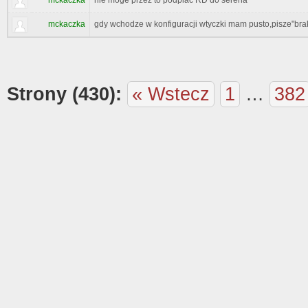
mckaczka
nie moge przez to podpiac RD do serena
mckaczka
gdy wchodze w konfiguracji wtyczki mam pusto,pisze"brak
Strony (430):
« Wstecz
1
…
382