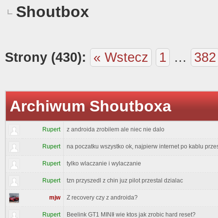
Shoutbox
Strony (430):
« Wstecz
1
…
382
Archiwum Shoutboxa
Rupert
z androida zrobilem ale niec nie dalo
Rupert
na poczatku wszystko ok, najpierw internet po kablu przes
Rupert
tylko wlaczanie i wylaczanie
Rupert
tzn przyszedl z chin juz pilot przestal dzialac
mjw
Z recovery czy z androida?
Rupert
Beelink GT1 MINIł wie ktos jak zrobic hard reset?