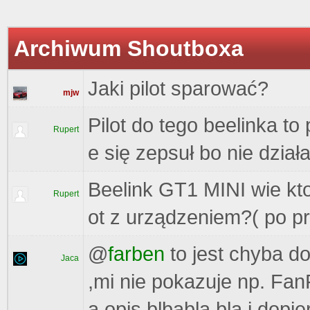
Archiwum Shoutboxa
Jaki pilot sparować?
mjw
Pilot do tego beelinka to
Rupert
e się zepsuł bo nie dział
Beelink GT1 MINI wie kto
Rupert
ot z urządzeniem?( po pr
@
farben
to jest chyba do
Jaca
,mi nie pokazuje np. FanF
a opis blbabla bla i dop