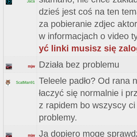
Jaca
dzieś jest coś na ten te
za pobieranie zdjec akto
w informacjach o video t
yć linki musisz się zal
Działa bez problemu
mjw
Teleele padło? Od rana 
ScatMan91
łaczyć się normalnie i p
z rapidem bo wszyscy ci 
problemy.
Ja dopiero mogę sprawdz
mjw