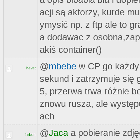
acji są aktorzy, kurde m
ymysić np. z ftp ale to g
a dodawac z osobna,zapy
akiś container()
@
mbebe
w CP go każdy k
hevet
sekund i zatrzymuje się 
5, przerwa trwa różnie b
znowu rusza, ale wystę
ach
@
Jaca
a pobieranie zdję
farben