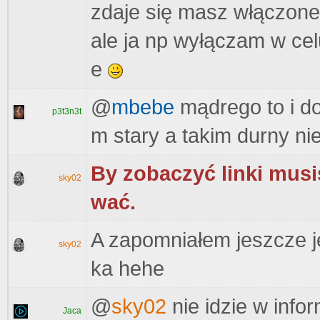
zdaje się masz włączone
ale ja np wyłączam w ce
e
@
mbebe
mądrego to i do
p3t3n3t
m stary a takim durny n
By zobaczyć linki musi
sky02
wać.
A zapomniałem jeszcze j
sky02
ka hehe
@
sky02
nie idzie w infor
Jaca