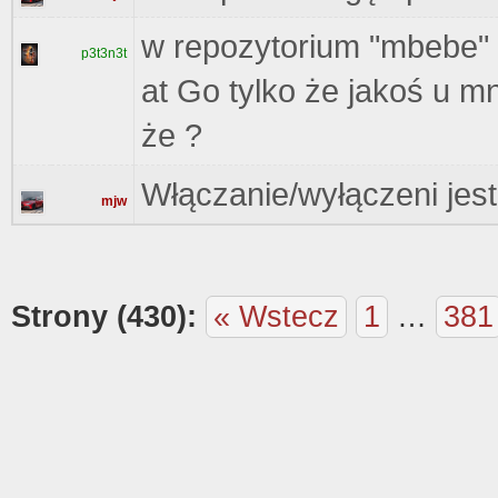
w repozytorium "mbebe" 
p3t3n3t
at Go tylko że jakoś u mn
że ?
Włączanie/wyłączeni jest
mjw
Strony (430):
« Wstecz
1
…
381