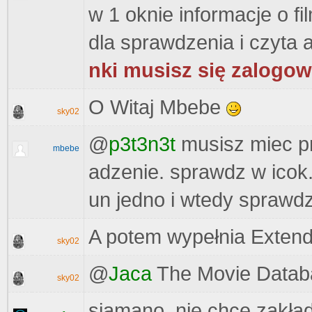
w 1 oknie informacje o fi
dla sprawdzenia i czyta a
nki musisz się zalogow
O Witaj Mbebe
sky02
@
p3t3n3t
musisz miec pr
mbebe
adzenie. sprawdz w icok. 
un jedno i wtedy sprawdz
A potem wypełnia Extend
sky02
@
Jaca
The Movie Datab
sky02
siamano, nie chce zakła