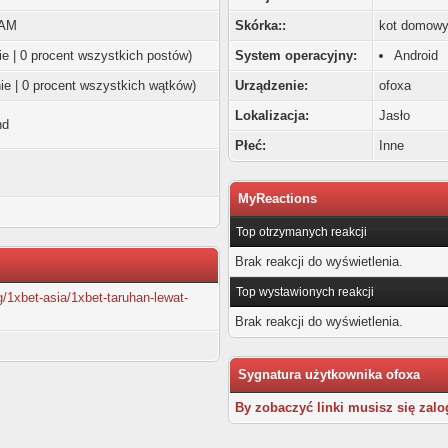
 AM
Skórka::
kot domowy
ie | 0 procent wszystkich postów)
System operacyjny:
Android
ie | 0 procent wszystkich wątków)
Urządzenie:
ofoxa
Lokalizacja:
Jasło
nd
Płeć:
Inne
MyReactions
Top otrzymanych reakcji
Brak reakcji do wyświetlenia.
Top wystawionych reakcji
g/1xbet-asia/1xbet-taruhan-lewat-
Brak reakcji do wyświetlenia.
Sygnatura użytkownika ofoxa
By zobaczyć linki musisz się zalo