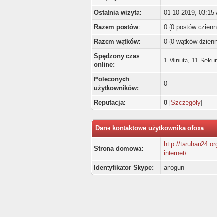
Ostatnia wizyta:
01-10-2019, 03:15
Razem postów:
0 (0 postów dzienn
Razem wątków:
0 (0 wątków dzienn
Spędzony czas
1 Minuta, 11 Seku
online:
Poleconych
0
użytkowników:
Reputacja:
0
[
Szczegóły
]
Dane kontaktowe użytkownika ofoxa
http://taruhan24.or
Strona domowa:
internet/
Identyfikator Skype:
anogun