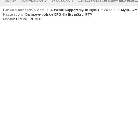
Kontakt
kodiwpigulce.pl
Wróć do góry
Oznacz wszystkie działy jako przec
Polskie tłumaczenie © 2007-2026
Polski Support MyBB
MyBB
, © 2002-2026
MyBB Gro
Nasze strony:
Darmowe polskie EPG dla list m3u z IPTV
Monitor:
UPTIME ROBOT