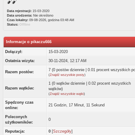
Data rejestracji:
15-03-2020
Data urodzenia:
Nie określono
Czas lokalny:
09-08-2026, godzina 03:48 AM
Status:
Offline
Informacje o pikaczu666
Dołączył:
15-03-2020
Ostatnia wizyta:
30-11-2024, 12:17 AM
7 (0 postów dziennie | 0.01 procent wszystkich p
Razem postów:
(
Znajdź wszystkie posty
)
1 (0 wątków dziennie | 0.02 procent wszystkich
Razem wątków:
wątków)
(
Znajdź wszystkie wątki
)
Spędzony czas
21 Godzin, 17 Minut, 11 Sekund
online:
Poleconych
0
użytkowników:
Reputacja:
0
[
Szczegóły
]