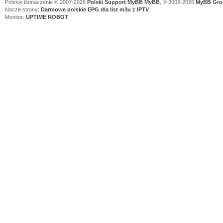
Polskie tłumaczenie © 2007-2026
Polski Support MyBB
MyBB
, © 2002-2026
MyBB Gro
Nasze strony:
Darmowe polskie EPG dla list m3u z IPTV
Monitor:
UPTIME ROBOT