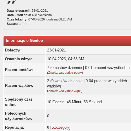
Data rejestracji:
23-01-2021
Data urodzenia:
Nie określono
Czas lokalny:
07-08-2026, godzina 08:28 AM
Status:
Offline
Informacje o Gentoo
Dołączył:
23-01-2021
Ostatnia wizyta:
10-04-2026, 04:58 AM
7 (0 postów dziennie | 0.01 procent wszystkich p
Razem postów:
(
Znajdź wszystkie posty
)
2 (0 wątków dziennie | 0.04 procent wszystkich
Razem wątków:
wątków)
(
Znajdź wszystkie wątki
)
Spędzony czas
10 Godzin, 48 Minut, 53 Sekund
online:
Poleconych
0
użytkowników:
Reputacja:
0
[
Szczegóły
]