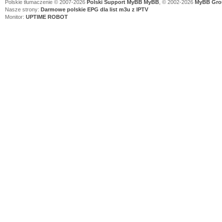
Polskie tłumaczenie © 2007-2026
Polski Support MyBB
MyBB
, © 2002-2026
MyBB Gro
Nasze strony:
Darmowe polskie EPG dla list m3u z IPTV
Monitor:
UPTIME ROBOT