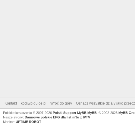
Kontakt
kodiwpigulce.pl
Wróć do góry
Oznacz wszystkie działy jako przec
Polskie tłumaczenie © 2007-2026
Polski Support MyBB
MyBB
, © 2002-2026
MyBB Gro
Nasze strony:
Darmowe polskie EPG dla list m3u z IPTV
Monitor:
UPTIME ROBOT