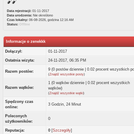
Data rejestracji:
01-11-2017
Data urodzenia:
Nie określono
Czas lokalny:
06-08-2026, godzina 12:16 AM
Status:
Offline
Informacje o zenekkk
Dołączył:
01-11-2017
Ostatnia wizyta:
24-11-2017, 06:35 PM
9 (0 postów dziennie | 0.02 procent wszystkich p
Razem postów:
(
Znajdź wszystkie posty
)
1 (0 wątków dziennie | 0.02 procent wszystkich
Razem wątków:
wątków)
(
Znajdź wszystkie wątki
)
Spędzony czas
3 Godzin, 24 Minut
online:
Poleconych
0
użytkowników:
Reputacja:
0
[
Szczegóły
]