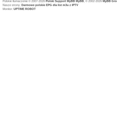
Polskie tłumaczenie © 2007-2026
Polski Support MyBB
MyBB
, © 2002-2026
MyBB Gro
Nasze strony:
Darmowe polskie EPG dla list m3u z IPTV
Monitor:
UPTIME ROBOT