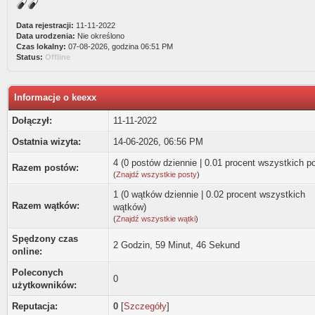
Data rejestracji:
11-11-2022
Data urodzenia:
Nie określono
Czas lokalny:
07-08-2026, godzina 06:51 PM
Status:
Offline
Informacje o keexx
Dołączył:
11-11-2022
Ostatnia wizyta:
14-06-2026, 06:56 PM
4 (0 postów dziennie | 0.01 procent wszystkich p
Razem postów:
(
Znajdź wszystkie posty
)
1 (0 wątków dziennie | 0.02 procent wszystkich
Razem wątków:
wątków)
(
Znajdź wszystkie wątki
)
Spędzony czas
2 Godzin, 59 Minut, 46 Sekund
online:
Poleconych
0
użytkowników:
Reputacja:
0
[
Szczegóły
]