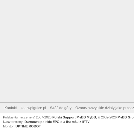
Kontakt
kodiwpigulce.pl
Wróć do góry
Oznacz wszystkie działy jako przec
Polskie tłumaczenie © 2007-2026
Polski Support MyBB
MyBB
, © 2002-2026
MyBB Gro
Nasze strony:
Darmowe polskie EPG dla list m3u z IPTV
Monitor:
UPTIME ROBOT