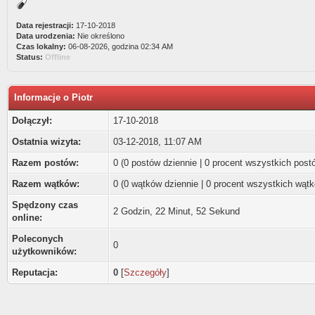
Data rejestracji:
17-10-2018
Data urodzenia:
Nie określono
Czas lokalny:
06-08-2026, godzina 02:34 AM
Status:
Offline
Informacje o Piotr
Dołączył:
17-10-2018
Ostatnia wizyta:
03-12-2018, 11:07 AM
Razem postów:
0 (0 postów dziennie | 0 procent wszystkich post
Razem wątków:
0 (0 wątków dziennie | 0 procent wszystkich wąt
Spędzony czas
2 Godzin, 22 Minut, 52 Sekund
online:
Poleconych
0
użytkowników:
Reputacja:
0
[
Szczegóły
]