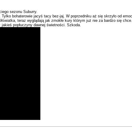
ciego sezonu Suburry.
ylko bohaterowie jacyś tacy bez-jaj. W poprzedniku aż się skrzyło od emocji
ółświatka, teraz wyglądają jak zmokłe kury którym już nie za bardzo się chce.
uż jakieś popłuczyny dawnej świetności. Szkoda.