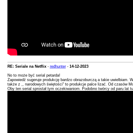
RE: Seriale na Netflix
-
redhunter
-
14-12-2023
No to może być serial petarda!
Zapowiedź sugeruje produkcję bardzo obrazoburczą a takie uwielbiam. W
także z ,, narodowych świętości'' to produkcje palce lizać. Od czasów Mo
Oby ten serial sprostał tym oczekiwaniom. Podobno twórcy od paru lat tu