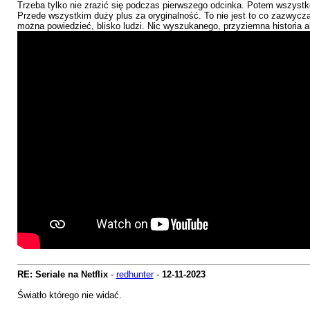
Trzeba tylko nie zrazić się podczas pierwszego odcinka. Potem wszystk
Przede wszystkim duży plus za oryginalność. To nie jest to co zazwycz
można powiedzieć, blisko ludzi. Nic wyszukanego, przyziemna historia al
RE: Seriale na Netflix
-
redhunter
-
12-11-2023
Światło którego nie widać.