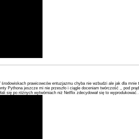
 środowiskach prawicowców entuzjazmu chyba nie wzbudzi ale jak dla mnie t
nty Pythona jeszcze mi nie przeszło i ciągle doceniam twórczość ,, pod prąd'
łali się po różnych wytwórniach niż Netflix zdecydował się to wyprodukować. 