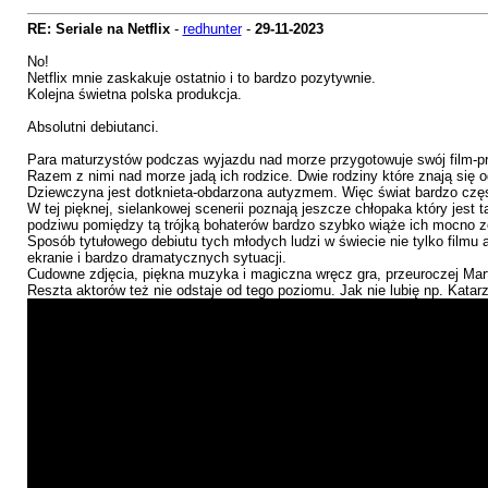
RE: Seriale na Netflix
-
redhunter
-
29-11-2023
No!
Netflix mnie zaskakuje ostatnio i to bardzo pozytywnie.
Kolejna świetna polska produkcja.
Absolutni debiutanci.
Para maturzystów podczas wyjazdu nad morze przygotowuje swój film-prz
Razem z nimi nad morze jadą ich rodzice. Dwie rodziny które znają się
Dziewczyna jest dotknieta-obdarzona autyzmem. Więc świat bardzo częst
W tej pięknej, sielankowej scenerii poznają jeszcze chłopaka który jes
podziwu pomiędzy tą trójką bohaterów bardzo szybko wiąże ich mocno z
Sposób tytułowego debiutu tych młodych ludzi w świecie nie tylko filmu a
ekranie i bardzo dramatycznych sytuacji.
Cudowne zdjęcia, piękna muzyka i magiczna wręcz gra, przeuroczej Marty
Reszta aktorów też nie odstaje od tego poziomu. Jak nie lubię np. Katar