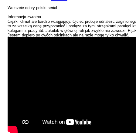
Wreszcie dobry polski serial.
Informacja zwrotna.
Ciężki klimat ale bardzo wciągający. Ojciec próbuje odnaleźć zaginioneg
to za wszelką cenę przypomnieć i podąża za tymi strzępkami pamięci któ
kolegami z pracy itd. Jakubik w głównej roli jak zwykle nie zawodzi. Pija
Jestem dopiero po dwóch odcinkach ale na razie mogę tylko chwalić.