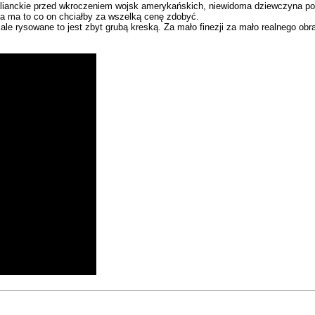
 alianckie przed wkroczeniem wojsk amerykańskich, niewidoma dziewczyna pom
na ma to co on chciałby za wszelką cenę zdobyć.
 ale rysowane to jest zbyt grubą kreską. Za mało finezji za mało realnego o