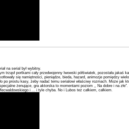
ał na serial był wybitny.
ym trząsł portkami cały przedwojenny lwowski półświatek, pozostała jakaś ka
 kotłowały się namiętności, pieniądze, bieda, hazard, animozje pomiędzy wie
o po prostu kasy, żeby nadać temu serialowi właściwy rozmach. Może jak ktoś n
specjalne żenujące, gra aktorska to momentami poziom ,, Na dobre i na złe''.
cwaldowskiego i ... i tyle chyba. No i Lubos też całkiem, całkiem.