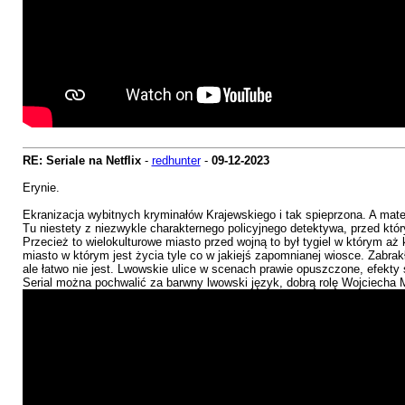
RE: Seriale na Netflix
-
redhunter
-
09-12-2023
Erynie.
Ekranizacja wybitnych kryminałów Krajewskiego i tak spieprzona. A materi
Tu niestety z niezwykle charakternego policyjnego detektywa, przed któr
Przecież to wielokulturowe miasto przed wojną to był tygiel w którym aż
miasto w którym jest życia tyle co w jakiejś zapomnianej wiosce. Zabrakł
ale łatwo nie jest. Lwowskie ulice w scenach prawie opuszczone, efekty 
Serial można pochwalić za barwny lwowski język, dobrą rolę Wojciecha Me