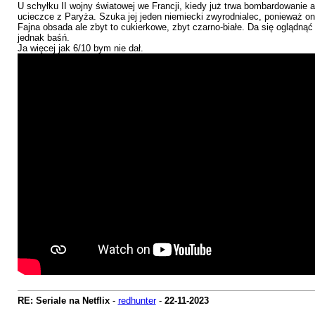
U schyłku II wojny światowej we Francji, kiedy już trwa bombardowanie
ucieczce z Paryża. Szuka jej jeden niemiecki zwyrodnialec, ponieważ o
Fajna obsada ale zbyt to cukierkowe, zbyt czarno-białe. Da się oglądnąć
jednak baśń.
Ja więcej jak 6/10 bym nie dał.
RE: Seriale na Netflix
-
redhunter
-
22-11-2023