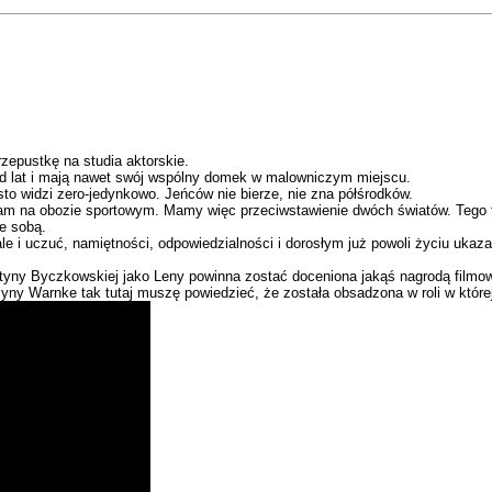
epustkę na studia aktorskie.
 od lat i mają nawet swój wspólny domek w malowniczym miejscu.
o widzi zero-jedynkowo. Jeńców nie bierze, nie zna półśrodków.
t tam na obozie sportowym. Mamy więc przeciwstawienie dwóch światów. Tego 
e sobą.
le i uczuć, namiętności, odpowiedzialności i dorosłym już powoli życiu ukazan
ny Byczkowskiej jako Leny powinna zostać doceniona jakąś nagrodą filmową. D
zyny Warnke tak tutaj muszę powiedzieć, że została obsadzona w roli w której