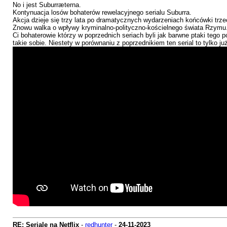
No i jest Suburræterna.
Kontynuacja losów bohaterów rewelacyjnego serialu Suburra.
Akcja dzieje się trzy lata po dramatycznych wydarzeniach końcówki trze
Znowu walka o wpływy kryminalno-polityczno-kościelnego świata Rzymu. T
Ci bohaterowie którzy w poprzednich seriach byli jak barwne ptaki tego p
takie sobie. Niestety w porównaniu z poprzednikiem ten serial to tylko j
RE: Seriale na Netflix
-
redhunter
-
24-11-2023