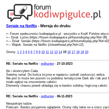
Seriale na Netflix
- Wersja do druku
+- Forum społeczności kodiwpigulce.pl - wszystko o Kodi! Polskie wtyczki
+-- Dział: Luźno (
https://forum.kodiwpigulce.pl/forumdisplay.php?fid=38
)
+--- Dział: Seriale (
https://forum.kodiwpigulce.pl/forumdisplay.php?fid=42
+--- Wątek: Seriale na Netflix (
/showthread.php?tid=12
)
Strony:
1
2
3
4
5
6
7
8
9
10
11
12
13
14
15
16
17
18
19
20
RE: Seriale na Netflix
-
redhunter
-
27-10-2023
No i skończyłem Ciała.
Świetny serial. Do końca trzyma w napięciu i potrafi zaskoczyć widza.
Nie jest to może ten poziom co podobny tematycznie Dark ale i tak jest
miało wpływ na zrozumienie całości.
Elementy chaosu powoli układają się w bardzo solidną i logiczną całość.
RE: Seriale na Netflix
-
redhunter
-
06-11-2023
Niespokojni ludzie.
Polecam. Bardzo przyjemne oglądanie. Oceny niby takie se a rzecz zac