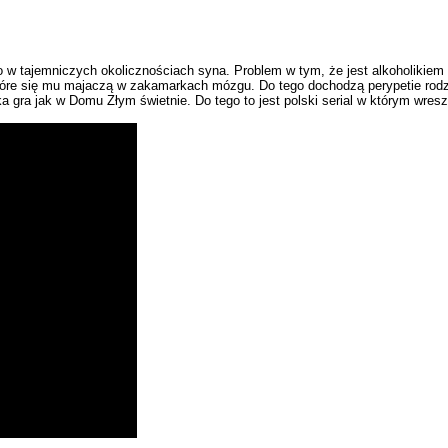
o w tajemniczych okolicznościach syna. Problem w tym, że jest alkoholikiem 
re się mu majaczą w zakamarkach mózgu. Do tego dochodzą perypetie rodziny 
ka gra jak w Domu Złym świetnie. Do tego to jest polski serial w którym wresz