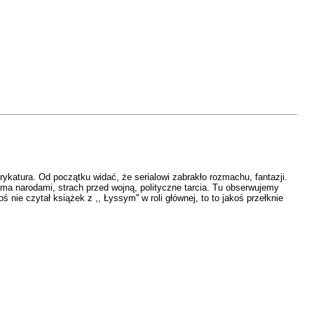
rykatura. Od początku widać, że serialowi zabrakło rozmachu, fantazji.
loma narodami, strach przed wojną, polityczne tarcia. Tu obserwujemy
ie czytał książek z ,, Łyssym'' w roli głównej, to to jakoś przełknie