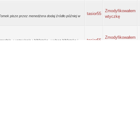
Zmodyfikowałem
tasior55
k Tomek pisze przez menedżera dodaj źródło później w
wtyczkę
Zmodyfikowałem
tasior55
rzędzia ->ustawienia->biblioteka-->włącz bibliotekę i
wtyczkę
/nnOSLHol.jpeg I ja to mam tak skonfigurowane. Na
Zmodyfikowałem
tasior55
my i seriale tu wpisz smb://adres IP/ Wtedy fanfilm
wtyczkę
dasz. W kodi->ustawienia-> biblioteka->wideo też
Zmodyfikowałem
tasior55
i.imgur.com/HxA3ahLl.jpeg W bibliotece możesz porobić
wtyczkę
n i chcecie zabawy. W fan film trzeba włączyć
Zmodyfikowałem
tasior55
wtyczkę
pisał. Musisz poczekać i będzie działać
Zmodyfikowałem