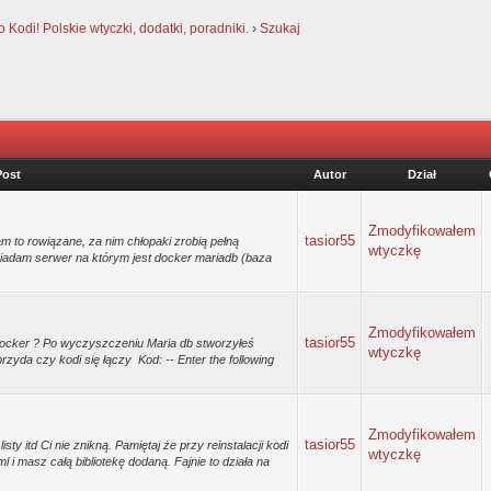
Kodi! Polskie wtyczki, dodatki, poradniki.
›
Szukaj
Post
Autor
Dział
Zmodyfikowałem
tasior55
m to rowiązane, za nim chłopaki zrobią pełną
wtyczkę
osiadam serwer na którym jest docker mariadb (baza
Zmodyfikowałem
tasior55
ocker ? Po wyczyszczeniu Maria db stworzyłeś
wtyczkę
zyda czy kodi się łączy Kod: -- Enter the following
Zmodyfikowałem
tasior55
ty itd Ci nie znikną. Pamiętaj że przy reinstalacji kodi
wtyczkę
 i masz całą bibliotekę dodaną. Fajnie to działa na