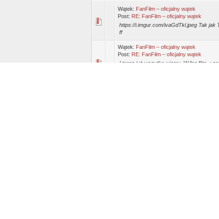
Wątek:
FanFilm – oficjalny wątek
Post:
RE: FanFilm – oficjalny wątek
https://i.imgur.com/ivaGdTkl.jpeg Tak ja
ff
Wątek:
FanFilm – oficjalny wątek
Post:
RE: FanFilm – oficjalny wątek
I teraz już wszytko wiemy. W fan film ->na
wtedy masz taki widokhttps://i.imgur.com
serwerze mam ...
Wątek:
FanFilm – oficjalny wątek
Post:
RE: FanFilm – oficjalny wątek
W fanfilm w ustawieniach->biblioteka -> fil
będzie zapisywał strm w tej lokacji co po
musisz ustaw...
Wątek:
FanFilm – oficjalny wątek
Post:
RE: FanFilm – oficjalny wątek
https://i.imgur.com/03lXIrwl.jpeg https://
sobie takie widoki. Wszytko zależy od ski
ustawienia ->...
Wątek:
FanFilm – oficjalny wątek
Post:
RE: FanFilm – oficjalny wątek
Będzie poprawka koło 16 tak jak Tomek na
Wątek:
FanFilm – oficjalny wątek