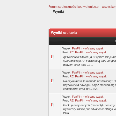
Forum społeczności kodiwpigulce.pl - wszystko o 
Wyniki
Wyniki szukania
Wątek:
FanFilm – oficjalny wątek
Post:
RE: FanFilm – oficjalny wątek
@"RadziuOi"#44802 ja Ci opisze jak ja ma
sychronizacje FF z biblioteką kodi. Ja p
danych) oraz kodi 21 ...
Wątek:
FanFilm – oficjalny wątek
Post:
RE: FanFilm – oficjalny wątek
Na czym masz ta mariadb postawioną? D
użytkownika nowego? Log z mariadb się pr
commands: Type in: CREA...
Wątek:
FanFilm – oficjalny wątek
Post:
RE: FanFilm – oficjalny wątek
Backup bazy danych (mariadb) i postępy, lis
wystarczy wkleić plik advancedsettings.xml
kliku ...