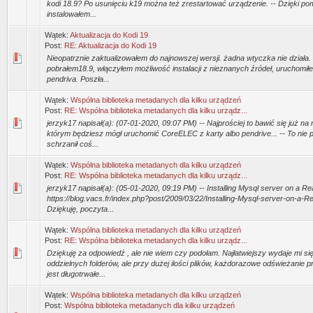
kodi 18.9? Po usunięciu k19 można też zrestartować urządzenie. -- Dzięki po
instalowałem...
Wątek:
Aktualizacja do Kodi 19
Post:
RE: Aktualizacja do Kodi 19
Nieopatrznie zaktualizowałem do najnowszej wersji. żadna wtyczka nie działa.
pobrałem18.9, włączyłem możliwość instalacji z nieznanych źródeł, uruchomiłe
pendriva. Poszła...
Wątek:
Wspólna biblioteka metadanych dla kilku urządzeń
Post:
RE: Wspólna biblioteka metadanych dla kilku urządz...
jerzyk17 napisał(a): (07-01-2020, 09:07 PM) -- Najprościej to bawić się już n
którym będziesz mógł uruchomić CoreELEC z karty albo pendrive... -- To nie
schrzanił coś...
Wątek:
Wspólna biblioteka metadanych dla kilku urządzeń
Post:
RE: Wspólna biblioteka metadanych dla kilku urządz...
jerzyk17 napisał(a): (05-01-2020, 09:19 PM) -- Installing Mysql server on a 
https://blog.vacs.fr/index.php?post/2009/03/22/Installing-Mysql-server-on-a-
Dziękuję, poczyta...
Wątek:
Wspólna biblioteka metadanych dla kilku urządzeń
Post:
RE: Wspólna biblioteka metadanych dla kilku urządz...
Dziękuję za odpowiedź , ale nie wiem czy podołam. Najłatwiejszy wydaje mi si
oddzielnych folderów, ale przy dużej ilości plików, każdorazowe odświeżanie p
jest długotrwałe...
Wątek:
Wspólna biblioteka metadanych dla kilku urządzeń
Post:
Wspólna biblioteka metadanych dla kilku urządzeń