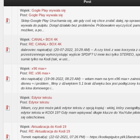
Post
Wątek:
Gogle Play wywala się
Post:
Gogle Play wywala się
Sklep Google Play Uruchamia się, ale gdy coś się chce zrobić dalej, np sprawd
wywala do pulpitu. Dotąd działało bez problemów. Próbowałem wyczyścić pam
możliwe, a po...
Wątek:
CANAL+ BOX 4K
Post:
RE: CANAL+ BOX 4K
dabroviec napisał(a): (20-07-2022, 10:29 AM) -- A czy ktoś z was korzysta z
przestrzennego wykorzystując wyjście SPDIF? U mnie leci tylko STEREO, s
sumie tylko na Kodi (tak, w ust...
Wątek:
x96 max+
Post:
RE: x96 max+
riko napisał(a): (19-06-2022, 08:23 AM) -- witam mam na tym x96 max+ zains
disneu + i problem , filmy z dźwiękiem 5.1 brak dźwięku box jest podłączony
do kina domowego i...
Wątek:
Edytor tekstu
Post:
Edytor tekstu
Witam, czy jest może jakiś edytor tekstu z opcją kopiuj - wklej, który zastąpi
edytor tekstu w KODI 19? Gdy mam wpisywać długie klucze do YouYube pilot
się odechciewa.
Wątek:
Aktualizacja do Kodi 19
Post:
RE: Aktualizacja do Kodi 19
Tomek napisał(a): (22-02-2021, 07:26 PM) -- https://kodiwpigulce.pl/k18androi