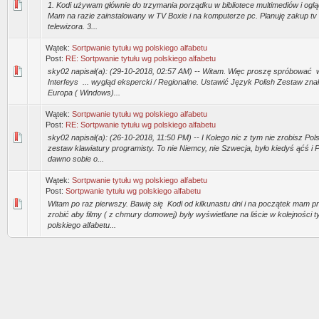
1. Kodi używam głównie do trzymania porządku w bibliotece multimediów i ogląd
Mam na razie zainstalowany w TV Boxie i na komputerze pc. Planuję zakup tv
telewizora. 3...
Wątek:
Sortpwanie tytułu wg polskiego alfabetu
Post:
RE: Sortpwanie tytułu wg polskiego alfabetu
sky02 napisał(a): (29-10-2018, 02:57 AM) -- Witam. Więc proszę spróbować w
Interfeys ... wygląd ekspercki / Regionalne. Ustawić Język Polish Zestaw zna
Europa ( Windows)...
Wątek:
Sortpwanie tytułu wg polskiego alfabetu
Post:
RE: Sortpwanie tytułu wg polskiego alfabetu
sky02 napisał(a): (26-10-2018, 11:50 PM) -- I Kolego nic z tym nie zrobisz Pol
zestaw klawiatury programisty. To nie Niemcy, nie Szwecja, było kiedyś ąćś i Pl
dawno sobie o...
Wątek:
Sortpwanie tytułu wg polskiego alfabetu
Post:
Sortpwanie tytułu wg polskiego alfabetu
Witam po raz pierwszy. Bawię się Kodi od kilkunastu dni i na początek mam pr
zrobić aby filmy ( z chmury domowej) były wyświetlane na liście w kolejności 
polskiego alfabetu...