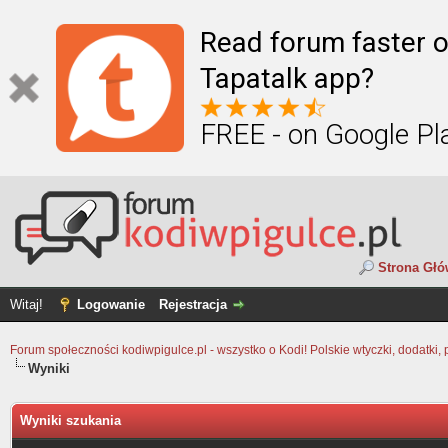
Read forum faster o
Tapatalk app?
FREE - on Google Pl
Strona Gł
Witaj!
Logowanie
Rejestracja
Forum społeczności kodiwpigulce.pl - wszystko o Kodi! Polskie wtyczki, dodatki, 
Wyniki
Wyniki szukania