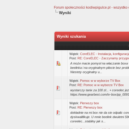
Forum społeczności kodiwpigulce.pl - wszystko o 
Wyniki
Wyniki szukania
Wątek:
CoreELEC - Instalacja, konfiguracj
Post:
RE: CoreELEC - Zaczynamy przygo
A może macie pomysł na właczanie boxa 
beelinka i na oryginalnym pilocie bez prob
Niestety oryginalny u...
Wątek:
Pomoc w w wyborze TV Box
Post:
RE: Pomoc w w wyborze TV Box
wystarczy tanix za 100 zł... + coreelec jez
https://www.gearbest.com/tv-box/pp_009
Wątek:
Pierwszy box
Post:
RE: Pierwszy box
dokładnie na mi box nie da sie odpalic c
dyskwalifikuje. U mnie beelink dwuletni S9
coreelec...stabilny jak s...