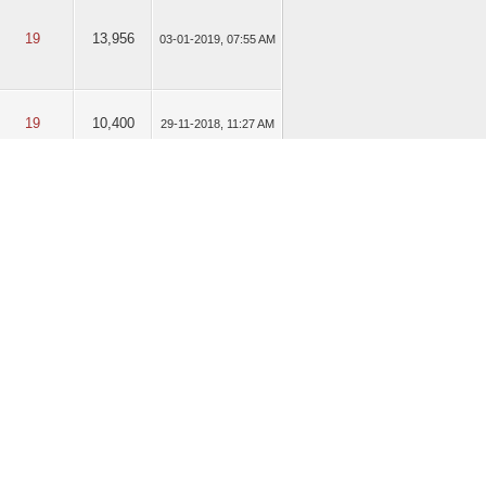
19
13,956
03-01-2019, 07:55 AM
19
10,400
29-11-2018, 11:27 AM
29
18,451
07-11-2018, 08:18 AM
1,334
752,761
12-10-2018, 01:25 PM
1,334
752,761
03-10-2018, 06:52 AM
1,334
752,761
24-09-2018, 07:23 AM