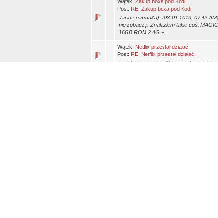
Wątek:
Zakup boxa pod Kodi
Post:
RE: Zakup boxa pod Kodi
Janisz napisał(a): (03-01-2019, 07:42 AM)
nie zobaczę. Znalazłem takie coś: MAGI
16GB ROM 2.4G +...
Wątek:
Netflix przestał działać.
Post:
RE: Netflix przestał działać.
az tak znaczaco netflix zmienił ze widze
Wątek:
brak źródeł ??
Post:
RE: brak źródeł ??
Potwierdzam problem od paru tygodni. Str
Wątek:
CoreELEC - Instalacja, konfiguracj
Post:
RE: CoreELEC - Zaczynamy przygo
u mnie podobnie mimo ze przez 2 lata na 
Wątek:
CoreELEC - Instalacja, konfiguracj
Post:
RE: CoreELEC - Zaczynamy przygo
Seico napisał(a): (02-10-2018, 03:59 PM) 
Mam pytanko jak mogę wyłączyć CoreELEC
uruchamia się p...
Wątek:
CoreELEC - Instalacja, konfiguracj
Post:
RE: CoreELEC - Zaczynamy przygo
DenDy napisał(a): (21-09-2018, 08:19 AM)
zobaczyć która wersja oraz który CPU są
CoreELEC Statystyki (https...