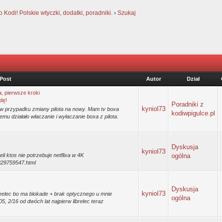
Kodi! Polskie wtyczki, dodatki, poradniki.
›
Szukaj
Post
Autor
Dział
a, pierwsze kroki
dę!
Poradniki z
kyniol73
w przypadku zmiany pilota na nowy. Mam tv boxa
kodiwpigulce.pl
lemu działało właczanie i wyłaczanie boxa z pilota.
Dyskusja
kyniol73
eli ktos nie potrzebuje netflixa w 4K
ogólna
329759547.html
Dyskusja
kyniol73
oreelec bo ma blokade + brak optycznego u mnie
ogólna
05, 2/16 od dwóch lat najpierw librelec teraz