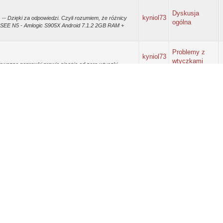
Dyskusja
kyniol73
 -- Dzięki za odpowiedzi. Czyli rozumiem, że różnicy
ogólna
CSEE N5 - Amlogic S905X Android 7.1.2 2GB RAM +
Problemy z
kyniol73
wtyczkami
 powazne poprawki prawie pisanie od zera wtyczki
Problemy z
kyniol73
wtyczkami
asznie kiepsko ze źródłami
a, pierwsze kroki
Poradniki z
dę!
kyniol73
kodiwpigulce.pl
LE siedziałem
a, pierwsze kroki
dę!
Poradniki z
kyniol73
-- Seico napisał(a): (01-10-2018, 04:51 PM) -- Witam
kodiwpigulce.pl
 , jak wciskam na pilocie power off , CoreELEC mi
a, pierwsze kroki
dę!
Poradniki z
kyniol73
 -- Udostępnione zostały statystyki CE. Można
kodiwpigulce.pl
 najczęściej używane. A także TOP 10 krajów.