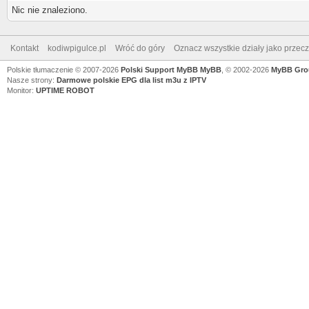
Nic nie znaleziono.
Kontakt
kodiwpigulce.pl
Wróć do góry
Oznacz wszystkie działy jako przec
Polskie tłumaczenie © 2007-2026
Polski Support MyBB
MyBB
, © 2002-2026
MyBB Gro
Nasze strony:
Darmowe polskie EPG dla list m3u z IPTV
Monitor:
UPTIME ROBOT