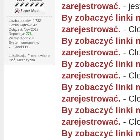
zarejestrować.
- jes
By zobaczyć linki 
Liczba postów: 4,732
Liczba wątków: 42
zarejestrować.
- Clo
Dołączył: Nov 2017
Reputacja:
776
Wersja Kodi: 20.0
By zobaczyć linki 
System operacyjny:
CoreELEC
zarejestrować.
- Clo
Lokalizacja: From nowhere
Płeć: Mężczyzna
By zobaczyć linki 
zarejestrować.
- Clo
By zobaczyć linki 
zarejestrować.
- Clo
By zobaczyć linki 
zarejestrować.
- Clo
By zobaczyć linki 