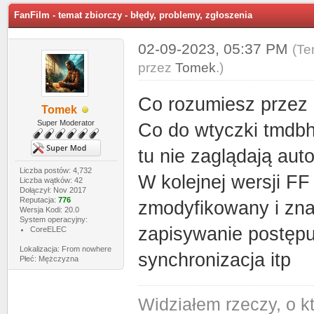
FanFilm - temat zbiorczy - błędy, problemy, zgłoszenia
02-09-2023, 05:37 PM
(Te
przez
Tomek
.)
Co rozumiesz przez
Tomek
Super Moderator
Co do wtyczki tmdbhe
tu nie zaglądają aut
Liczba postów: 4,732
W kolejnej wersji FF
Liczba wątków: 42
Dołączył: Nov 2017
Reputacja:
776
zmodyfikowany i zna
Wersja Kodi: 20.0
System operacyjny:
zapisywanie postępu
CoreELEC
Lokalizacja: From nowhere
synchronizacja itp
Płeć: Mężczyzna
Widziałem rzeczy, o k