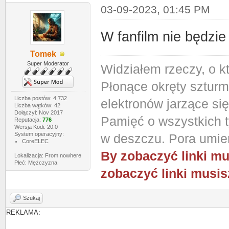
03-09-2023, 01:45 PM
W fanfilm nie będzie
Tomek
Super Moderator
Widziałem rzeczy, o k
Płonące okręty szturm
Liczba postów: 4,732
elektronów jarzące si
Liczba wątków: 42
Dołączył: Nov 2017
Pamięć o wszystkich ty
Reputacja:
776
Wersja Kodi: 20.0
System operacyjny:
w deszczu. Pora umier
CoreELEC
By zobaczyć linki mu
Lokalizacja: From nowhere
Płeć: Mężczyzna
zobaczyć linki musis
Szukaj
REKLAMA: