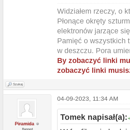
Widziałem rzeczy, o k
Płonące okręty szturm
elektronów jarzące si
Pamięć o wszystkich ty
w deszczu. Pora umier
By zobaczyć linki mu
zobaczyć linki musis
Szukaj
04-09-2023, 11:34 AM
Tomek napisał(a):
Piramida
Banned