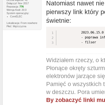
Liczba wątków: 42
Natomiast nawet nie
Dołączył: Nov 2017
Reputacja:
776
Wersja Kodi: 20.0
pierwszy link który 
System operacyjny:
CoreELEC
świetnie:
Lokalizacja: From nowhere
Płeć: Mężczyzna
            2023.06.15.0

            - poprawa inf
            - filser
Widziałem rzeczy, o k
Płonące okręty szturm
elektronów jarzące si
Pamięć o wszystkich ty
w deszczu. Pora umier
By zobaczyć linki mu