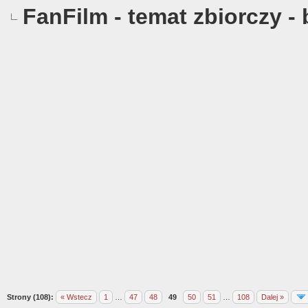
FanFilm - temat zbiorczy -
Strony (108):
« Wstecz
1
…
47
48
49
50
51
…
108
Dalej »