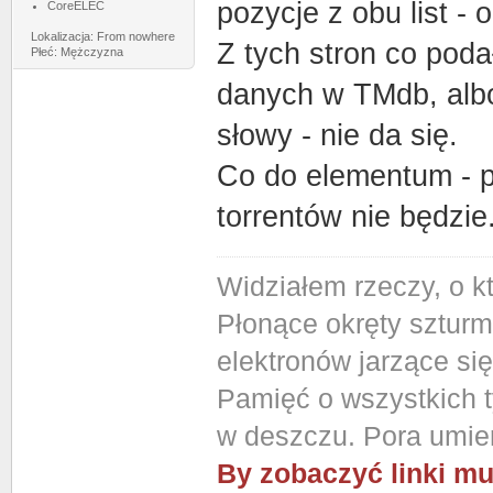
pozycje z obu list -
CoreELEC
Lokalizacja: From nowhere
Z tych stron co poda
Płeć: Mężczyzna
danych w TMdb, albo 
słowy - nie da się.
Co do elementum - p
torrentów nie będzie
Widziałem rzeczy, o k
Płonące okręty szturm
elektronów jarzące si
Pamięć o wszystkich ty
w deszczu. Pora umier
By zobaczyć linki mu