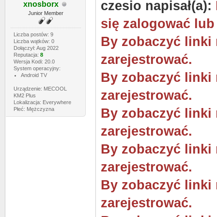
czesio napisał(a):
xnosborx
Junior Member
się zalogować lub
Liczba postów: 9
By zobaczyć linki
Liczba wątków: 0
Dołączył: Aug 2022
Reputacja:
8
zarejestrować.
Wersja Kodi: 20.0
System operacyjny:
By zobaczyć linki
Android TV
Urządzenie: MECOOL
zarejestrować.
KM2 Plus
Lokalizacja: Everywhere
Płeć: Mężczyzna
By zobaczyć linki
zarejestrować.
By zobaczyć linki
zarejestrować.
By zobaczyć linki
zarejestrować.