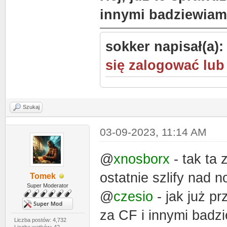
innymi badziewiami
sokker napisał(a)
się zalogować lub
Szukaj
03-09-2023, 11:14 AM
@
xnosborx
- tak ta 
ostatnie szlify nad 
Tomek
Super Moderator
@
czesio
- jak już p
za CF i innymi badzi
Liczba postów: 4,732