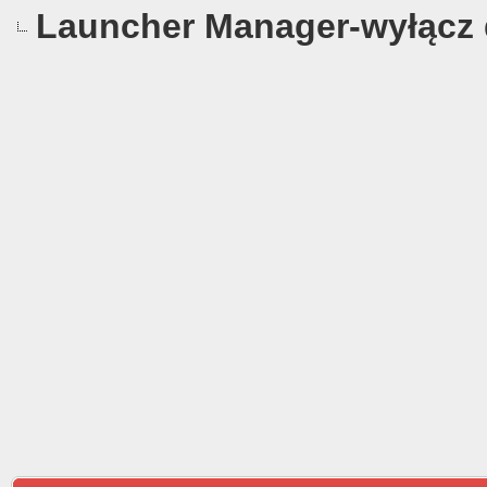
Launcher Manager-wyłącz 
4.67