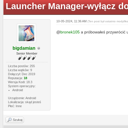
Launcher Manager-wyłącz do
10-05-2024, 11:36 AM
(Ten post był ostatnio modyfi
@
bronek105
a próbowałeś przywrócić u
bigdamian
Senior Member
Liczba postów: 255
Liczba wątków: 9
Dołączył: Dec 2019
Reputacja:
18
Wersja Kodi: 18.3
System operacyjny:
Android
Urządzenie: Android
Lokalizacja: skąd jesteś
Płeć: Inne
Szukaj