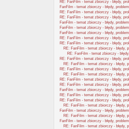
RE: FanFilm - temat zbiorczy - błędy, pr
FanFilm - temat zbiorczy - błędy, problem
RE: FanFilm - temat zbiorczy - błędy, pr
RE: FanFilm - temat zbiorczy - błędy, pr
FanFilm - temat zbiorczy - błędy, problem
FanFilm - temat zbiorczy - błędy, problem
FanFilm - temat zbiorczy - błędy, problem
RE: FanFilm - temat zbiorczy - błędy, pr
RE: FanFilm - temat zbiorczy - błędy, pr
RE: FanFilm - temat zbiorczy - błędy, 
RE: FanFilm - temat zbiorczy - błędy
RE: FanFilm - temat zbiorczy - błędy, pr
RE: FanFilm - temat zbiorczy - błędy, 
RE: FanFilm - temat zbiorczy - błędy, pr
RE: FanFilm - temat zbiorczy - błędy, 
RE: FanFilm - temat zbiorczy - błędy, pr
RE: FanFilm - temat zbiorczy - błędy, pr
FanFilm - temat zbiorczy - błędy, problem
RE: FanFilm - temat zbiorczy - błędy, pr
RE: FanFilm - temat zbiorczy - błędy, pr
RE: FanFilm - temat zbiorczy - błędy, 
FanFilm - temat zbiorczy - błędy, problem
RE: FanFilm - temat zbiorczy - błędy, 
FanFilm - temat zbiorczy - błędy, problem
RE: FanFilm - temat zbiorczy - błędy, 