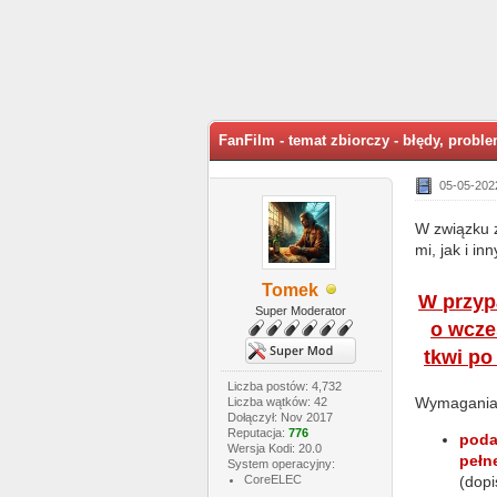
ia: 5
FanFilm - temat zbiorczy - błędy, probl
05-05-202
W związku z
mi, jak i i
Tomek
W przyp
Super Moderator
o wcześ
tkwi po
Liczba postów: 4,732
Wymagania 
Liczba wątków: 42
Dołączył: Nov 2017
Reputacja:
776
podan
Wersja Kodi: 20.0
pełn
System operacyjny:
CoreELEC
(dopi