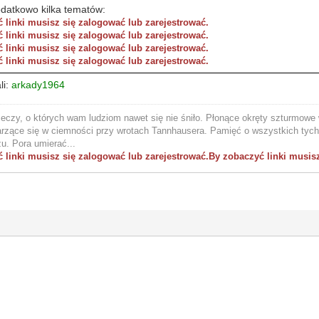
odatkowo kilka tematów:
 linki musisz się zalogować lub zarejestrować.
 linki musisz się zalogować lub zarejestrować.
 linki musisz się zalogować lub zarejestrować.
 linki musisz się zalogować lub zarejestrować.
li:
arkady1964
eczy, o których wam ludziom nawet się nie śniło. Płonące okręty szturmowe w
arzące się w ciemności przy wrotach Tannhausera. Pamięć o wszystkich tych 
u. Pora umierać...
 linki musisz się zalogować lub zarejestrować.
By zobaczyć linki musisz