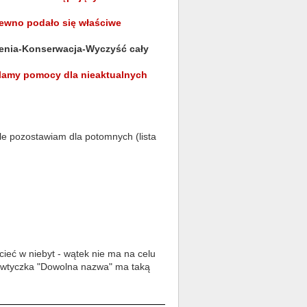
pewno podało się właściwe
enia-Konserwacja-Wyczyść cały
elamy pomocy dla nieaktualnych
le pozostawiam dla potomnych (lista
ieć w niebyt - wątek nie ma na celu
u "wtyczka "Dowolna nazwa" ma taką