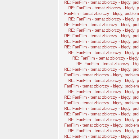
RE: FanFilm - temat zbiorczy - błędy, pr
RE: FanFilm - temat zbiorczy - błędy, 
FanFilm - temat zbiorczy - błędy, problem
RE: FanFilm - temat zbiorczy - błędy, 
RE: FanFilm - temat zbiorczy - błędy, pr
RE: FanFilm - temat zbiorczy - błędy, 
RE: FanFilm - temat zbiorczy - błędy, pr
RE: FanFilm - temat zbiorczy - błędy, pr
RE: FanFilm - temat zbiorczy - błędy, pr
RE: FanFilm - temat zbiorczy - błędy, 
RE: FanFilm - temat zbiorczy - błędy
RE: FanFilm - temat zbiorczy - błę
RE: FanFilm - temat zbiorczy - błędy, pr
FanFilm - temat zbiorczy - błędy, problem
RE: FanFilm - temat zbiorczy - błędy, 
FanFilm - temat zbiorczy - błędy, problem
RE: FanFilm - temat zbiorczy - błędy, 
RE: FanFilm - temat zbiorczy - błędy, pr
FanFilm - temat zbiorczy - błędy, problem
RE: FanFilm - temat zbiorczy - błędy, pr
RE: FanFilm - temat zbiorczy - błędy, pr
RE: FanFilm - temat zbiorczy - błędy, 
FanFilm - temat zbiorczy - błędy, problem
RE: FanFilm - temat zbiorczy - błędy, 
RE: FanFilm - temat zbiorczy - błędy, pr