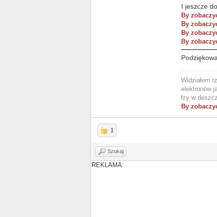
I jeszcze d
By zobaczyć
By zobaczyć
By zobaczyć
By zobaczyć
Podziękowa
Widziałem rz
elektronów j
łzy w deszcz
By zobaczyć
1
Szukaj
REKLAMA: