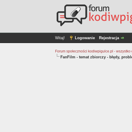
Witaj!
Logowanie
Rejestracja
Forum społeczności kodiwpigulce.pl - wszystko o 
FanFilm - temat zbiorczy - błędy, prob