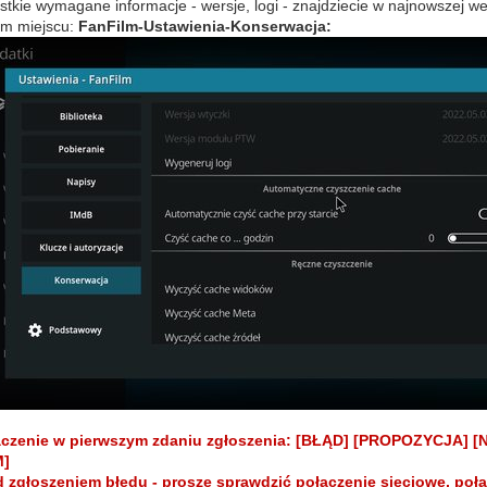
tkie wymagane informacje - wersje, logi - znajdziecie w najnowszej we
ym miejscu:
FanFilm-Ustawienia-Konserwacja:
czenie w pierwszym zdaniu zgłoszenia:
[BŁĄD] [PROPOZYCJA] [N
]
d zgłoszeniem błędu - proszę sprawdzić połączenie sieciowe, poł