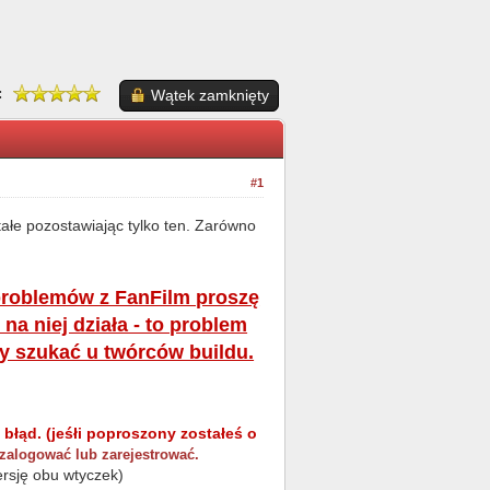
:
Wątek zamknięty
#1
łe pozostawiając tylko ten. Zarówno
 problemów z FanFilm proszę
 na niej działa - to problem
ży szukać u twórców buildu.
 błąd. (jeśłi poproszony zostałeś o
 zalogować lub zarejestrować.
ersję obu wtyczek)