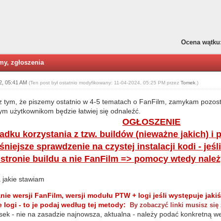
Ocena wątku
emy, zgłoszenia
2, 05:41 AM
(Ten post był ostatnio modyfikowany: 11-04-2024, 05:25 PM przez
Tomek
.)
 tym, że piszemy ostatnio w 4-5 tematach o FanFilm, zamykam pozosta
nnym użytkownikom będzie łatwiej się odnaleźć.
OGŁOSZENIE
adku korzystania z tzw. buildów (nieważne jakich) i
niejsze sprawdzenie na czystej instalacji kodi - jeśli
 stronie buildu a nie FanFilm => pomocy wtedy nale
jakie stawiam
ie wersji FanFilm, wersji modułu PTW + logi jeśli występuje jakiś
e logi - to je podaj według tej metody:
By zobaczyć linki musisz się
sek - nie na zasadzie najnowsza, aktualna - należy podać konkretną w