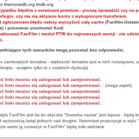
.tv themoviedb.org imdb.org
zypadku błędów z serwisami premium - proszę sprawdzić czy na 
o/login, czy ma się aktywne konto z wykupionym transferem.
d zgłoszeniem błędu należy wyczyścić cały cache
(Fanfilm-Ustawi
e) i ponownie uruchomić Kodi
ualizować FanFilm i moduł PTW do najnowszych wersji - nie udzi
i.
pełniające tych warunków mogą pozostać bez odpowiedzi.
o zamkniętych tematów - większość tematów jest w nich rozwiązana, a
knięta - wziąłem tylko te z ostatnich dyskusji)
ć linki musisz się zalogować lub zarejestrować.
ć linki musisz się zalogować lub zarejestrować.
- (mega wątek)
ć linki musisz się zalogować lub zarejestrować.
ć linki musisz się zalogować lub zarejestrować.
ć linki musisz się zalogować lub zarejestrować.
ylu FanFilm jest be bo wtyczka "Dowolna nazwa" jest lepsza - będą lec
d wyższością świąt jednych nad drugimi. Natomiast propozycje w styl
oże warto ją rozważyć w FanFilm" będą mile widziane.