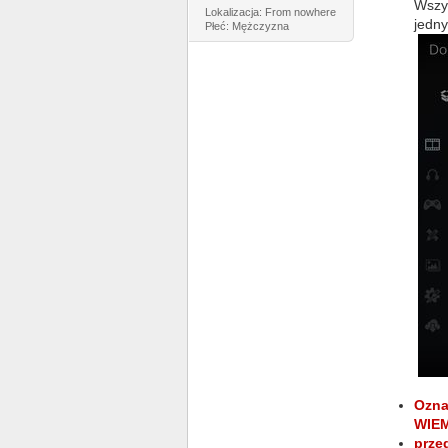
Wszys
Lokalizacja: From nowhere
jedn
Płeć: Mężczyzna
Ozna
WIEM
prze