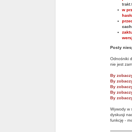
trakt
w pr
hasł
prze
cach
zakt
wersj
Posty nies
Odnośniki d
nie jest zam
By zobaczy
By zobaczy
By zobaczy
By zobaczy
By zobaczy
Wywody w st
dyskusji na
funkcję - m