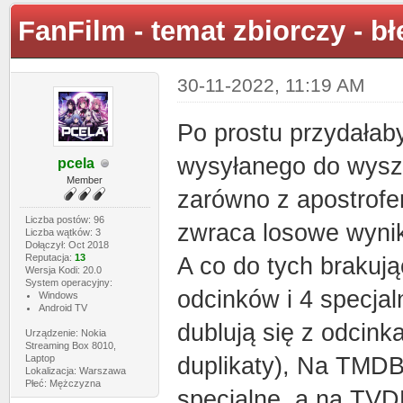
FanFilm - temat zbiorczy - b
30-11-2022, 11:19 AM
Po prostu przydałaby
wysyłanego do wyszu
pcela
Member
zarówno z apostrofe
Liczba postów: 96
zwraca losowe wynik
Liczba wątków: 3
Dołączył: Oct 2018
Reputacja:
13
A co do tych brakują
Wersja Kodi: 20.0
System operacyjny:
odcinków i 4 specjal
Windows
Android TV
dublują się z odcink
Urządzenie: Nokia
Streaming Box 8010,
Laptop
duplikaty), Na TMDB 
Lokalizacja: Warszawa
Płeć: Mężczyzna
specjalne, a na TV