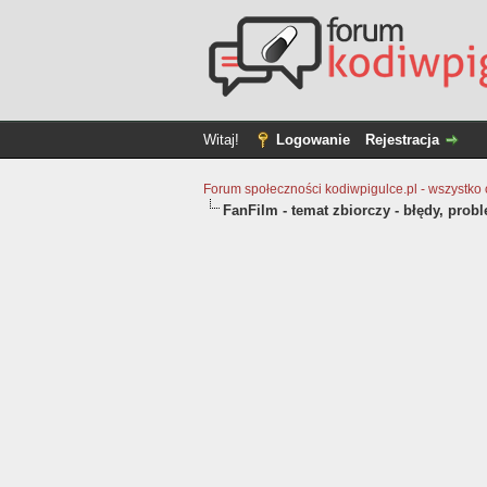
Witaj!
Logowanie
Rejestracja
Forum społeczności kodiwpigulce.pl - wszystko o 
FanFilm - temat zbiorczy - błędy, prob