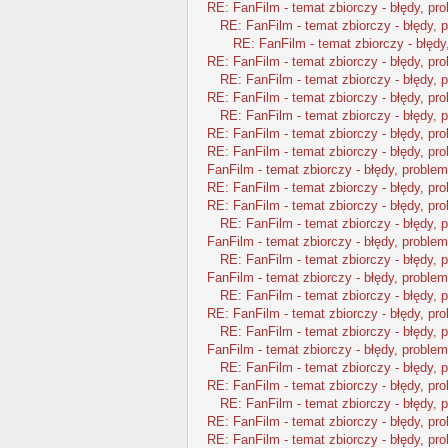
RE: FanFilm - temat zbiorczy - błędy, pr
RE: FanFilm - temat zbiorczy - błędy, 
RE: FanFilm - temat zbiorczy - błędy
RE: FanFilm - temat zbiorczy - błędy, pr
RE: FanFilm - temat zbiorczy - błędy, 
RE: FanFilm - temat zbiorczy - błędy, pr
RE: FanFilm - temat zbiorczy - błędy, 
RE: FanFilm - temat zbiorczy - błędy, pr
RE: FanFilm - temat zbiorczy - błędy, pr
FanFilm - temat zbiorczy - błędy, problem
RE: FanFilm - temat zbiorczy - błędy, pr
RE: FanFilm - temat zbiorczy - błędy, pr
RE: FanFilm - temat zbiorczy - błędy, 
FanFilm - temat zbiorczy - błędy, problem
RE: FanFilm - temat zbiorczy - błędy, 
FanFilm - temat zbiorczy - błędy, problem
RE: FanFilm - temat zbiorczy - błędy, 
RE: FanFilm - temat zbiorczy - błędy, pr
RE: FanFilm - temat zbiorczy - błędy, 
FanFilm - temat zbiorczy - błędy, problem
RE: FanFilm - temat zbiorczy - błędy, 
RE: FanFilm - temat zbiorczy - błędy, pr
RE: FanFilm - temat zbiorczy - błędy, 
RE: FanFilm - temat zbiorczy - błędy, pr
RE: FanFilm - temat zbiorczy - błędy, pr