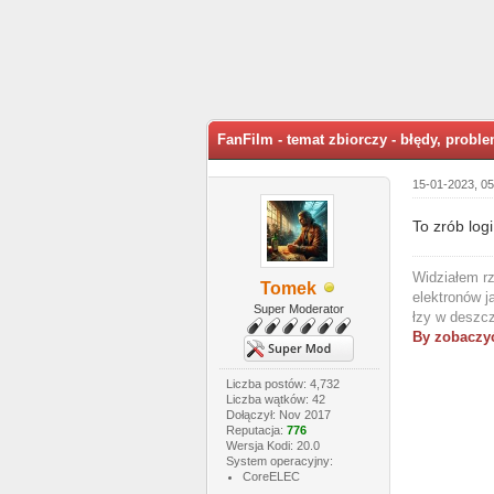
ia: 5
FanFilm - temat zbiorczy - błędy, probl
15-01-2023, 0
To zrób log
Widziałem rz
Tomek
elektronów j
Super Moderator
łzy w deszcz
By zobaczyć
Liczba postów: 4,732
Liczba wątków: 42
Dołączył: Nov 2017
Reputacja:
776
Wersja Kodi: 20.0
System operacyjny:
CoreELEC