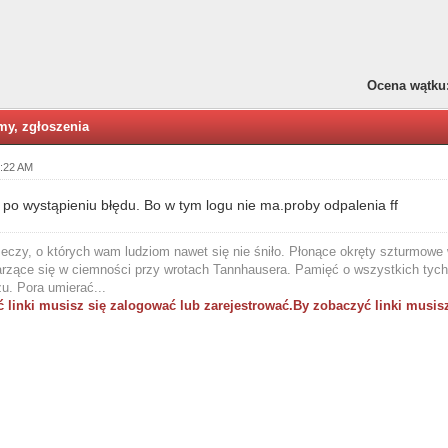
Ocena wątku
emy, zgłoszenia
5:22 AM
i po wystąpieniu błędu. Bo w tym logu nie ma.proby odpalenia ff
eczy, o których wam ludziom nawet się nie śniło. Płonące okręty szturmowe w
arzące się w ciemności przy wrotach Tannhausera. Pamięć o wszystkich tych 
u. Pora umierać...
 linki musisz się zalogować lub zarejestrować.
By zobaczyć linki musisz