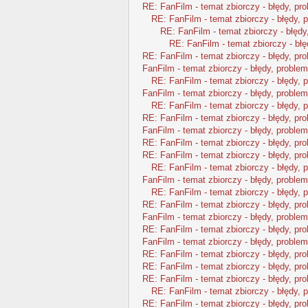
RE: FanFilm - temat zbiorczy - błędy, pr
RE: FanFilm - temat zbiorczy - błędy, 
RE: FanFilm - temat zbiorczy - błędy
RE: FanFilm - temat zbiorczy - błę
RE: FanFilm - temat zbiorczy - błędy, pr
FanFilm - temat zbiorczy - błędy, problem
RE: FanFilm - temat zbiorczy - błędy, 
FanFilm - temat zbiorczy - błędy, problem
RE: FanFilm - temat zbiorczy - błędy, 
RE: FanFilm - temat zbiorczy - błędy, pr
FanFilm - temat zbiorczy - błędy, problem
RE: FanFilm - temat zbiorczy - błędy, pr
RE: FanFilm - temat zbiorczy - błędy, pr
RE: FanFilm - temat zbiorczy - błędy, 
FanFilm - temat zbiorczy - błędy, problem
RE: FanFilm - temat zbiorczy - błędy, 
RE: FanFilm - temat zbiorczy - błędy, pr
FanFilm - temat zbiorczy - błędy, problem
RE: FanFilm - temat zbiorczy - błędy, pr
FanFilm - temat zbiorczy - błędy, problem
RE: FanFilm - temat zbiorczy - błędy, pr
RE: FanFilm - temat zbiorczy - błędy, pr
RE: FanFilm - temat zbiorczy - błędy, pr
RE: FanFilm - temat zbiorczy - błędy, 
RE: FanFilm - temat zbiorczy - błędy, pr