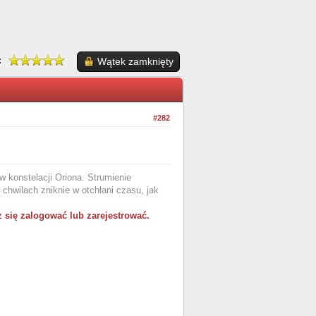
:
Wątek zamknięty
#282
 konstelacji Oriona. Strumienie
chwilach zniknie w otchłani czasu, jak
 się zalogować lub zarejestrować.