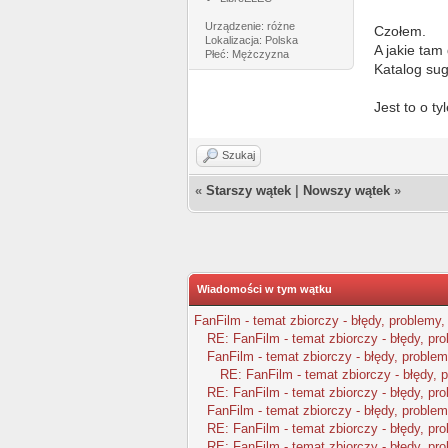
Urządzenie: różne
Czołem.
Lokalizacja: Polska
A jakie tam
Płeć: Mężczyzna
Katalog sug
Jest to o ty
Szukaj
«
Starszy wątek
|
Nowszy wątek
»
Wiadomości w tym wątku
FanFilm - temat zbiorczy - błędy, problemy,
RE: FanFilm - temat zbiorczy - błędy, pr
FanFilm - temat zbiorczy - błędy, problem
RE: FanFilm - temat zbiorczy - błędy, 
RE: FanFilm - temat zbiorczy - błędy, pr
FanFilm - temat zbiorczy - błędy, problem
RE: FanFilm - temat zbiorczy - błędy, pr
RE: FanFilm - temat zbiorczy - błędy, pr