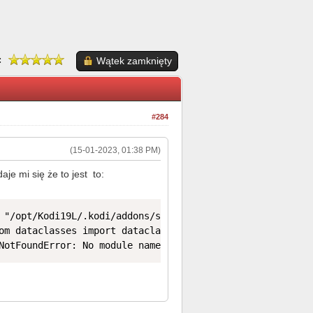
:
Wątek zamknięty
#284
(15-01-2023, 01:38 PM)
aje mi się że to jest to:
 "/opt/Kodi19L/.kodi/addons/script.module.kover/lib/kover
om dataclasses import dataclass, asdict

NotFoundError: No module named 'dataclasses'