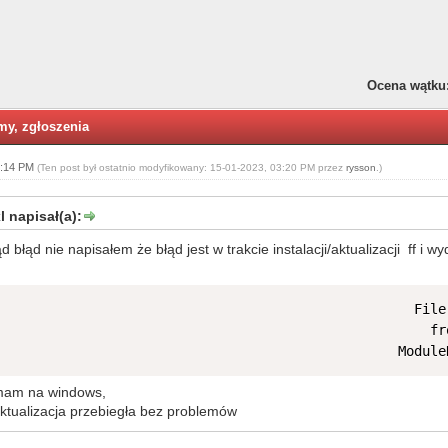
Ocena wątku
emy, zgłoszenia
3:14 PM
(Ten post był ostatnio modyfikowany: 15-01-2023, 03:20 PM przez
rysson
.)
 napisał(a):
d błąd nie napisałem że błąd jest w trakcie instalacji/aktualizacji ff i wyd
                                                    File
                                                      fr
                                                  Module
mam na windows,
 aktualizacja przebiegła bez problemów