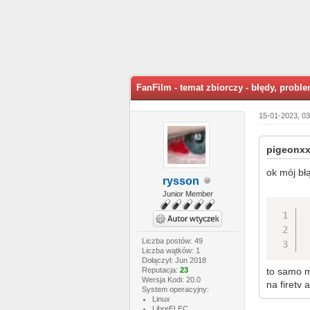
ia: 5
FanFilm - temat zbiorczy - błędy, probl
15-01-2023, 0
pigeonxxl
ok mój błą
rysson
Junior Member
 
 
Liczba postów: 49
 
Liczba wątków: 1
Dołączył: Jun 2018
Reputacja:
23
to samo 
Wersja Kodi: 20.0
na firetv
System operacyjny:
Linux
LibreELEC