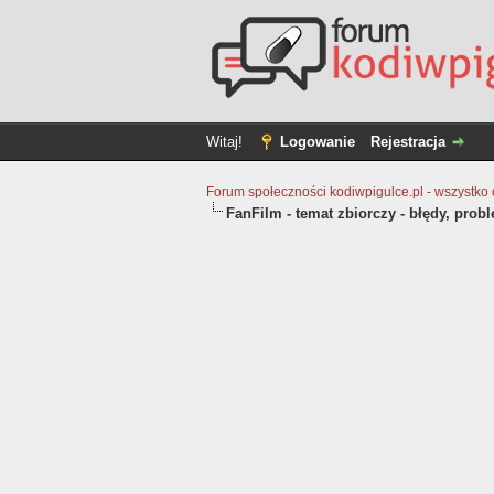
Witaj!
Logowanie
Rejestracja
Forum społeczności kodiwpigulce.pl - wszystko o 
FanFilm - temat zbiorczy - błędy, prob