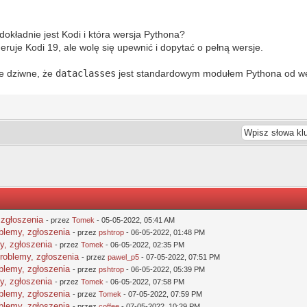
 dokładnie jest Kodi i która wersja Pythona?
eruje Kodi 19, ale wolę się upewnić i dopytać o pełną wersje.
le dziwne, że
dataclasses
jest standardowym modułem Pythona od wer
 zgłoszenia
- przez
Tomek
- 05-05-2022, 05:41 AM
oblemy, zgłoszenia
- przez
pshtrop
- 06-05-2022, 01:48 PM
y, zgłoszenia
- przez
Tomek
- 06-05-2022, 02:35 PM
problemy, zgłoszenia
- przez
pawel_p5
- 07-05-2022, 07:51 PM
oblemy, zgłoszenia
- przez
pshtrop
- 06-05-2022, 05:39 PM
y, zgłoszenia
- przez
Tomek
- 06-05-2022, 07:58 PM
oblemy, zgłoszenia
- przez
Tomek
- 07-05-2022, 07:59 PM
oblemy, zgłoszenia
- przez
coffee
- 07-05-2022, 10:29 PM