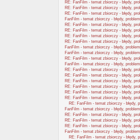
RE: FanFilm - temat zbiorczy - błędy, pr
RE: FanFilm - temat zbiorczy - błędy, pr
RE: FanFilm - temat zbiorczy - błędy, pr
FanFilm - temat zbiorczy - błędy, problem
RE: FanFilm - temat zbiorczy - błędy, pr
RE: FanFilm - temat zbiorczy - błędy, pr
RE: FanFilm - temat zbiorczy - błędy, pr
RE: FanFilm - temat zbiorczy - błędy, pr
FanFilm - temat zbiorczy - błędy, problem
FanFilm - temat zbiorczy - błędy, problem
RE: FanFilm - temat zbiorczy - błędy, pr
FanFilm - temat zbiorczy - błędy, problem
RE: FanFilm - temat zbiorczy - błędy, pr
RE: FanFilm - temat zbiorczy - błędy, pr
RE: FanFilm - temat zbiorczy - błędy, pr
RE: FanFilm - temat zbiorczy - błędy, pr
RE: FanFilm - temat zbiorczy - błędy, pr
RE: FanFilm - temat zbiorczy - błędy, pr
RE: FanFilm - temat zbiorczy - błędy, 
FanFilm - temat zbiorczy - błędy, problem
RE: FanFilm - temat zbiorczy - błędy, pr
RE: FanFilm - temat zbiorczy - błędy, pr
RE: FanFilm - temat zbiorczy - błędy, pr
FanFilm - temat zbiorczy - błędy, problem
RE: FanFilm - temat zbiorczy - błędy, 