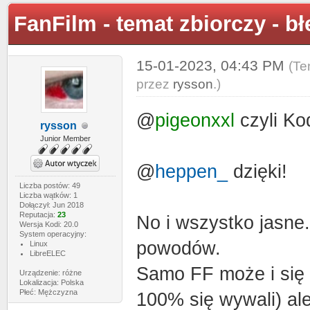
FanFilm - temat zbiorczy - b
15-01-2023, 04:43 PM
(Te
przez
rysson
.)
@
pigeonxxl
czyli Ko
rysson
Junior Member
@
heppen_
dzięki!
Liczba postów: 49
Liczba wątków: 1
Dołączył: Jun 2018
Reputacja:
23
No i wszystko jasne.
Wersja Kodi: 20.0
System operacyjny:
powodów.
Linux
LibreELEC
Samo FF może i się 
Urządzenie: różne
Lokalizacja: Polska
Płeć: Mężczyzna
100% się wywali) ale