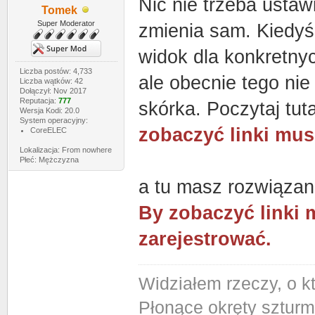
Nic nie trzeba ustaw
Tomek
Super Moderator
zmienia sam. Kiedy
widok dla konkretnyc
Liczba postów: 4,733
ale obecnie tego nie
Liczba wątków: 42
Dołączył: Nov 2017
Reputacja:
777
skórka. Poczytaj tut
Wersja Kodi: 20.0
System operacyjny:
zobaczyć linki mus
CoreELEC
Lokalizacja: From nowhere
Płeć: Mężczyzna
a tu masz rozwiązan
By zobaczyć linki 
zarejestrować.
Widziałem rzeczy, o k
Płonące okręty szturm