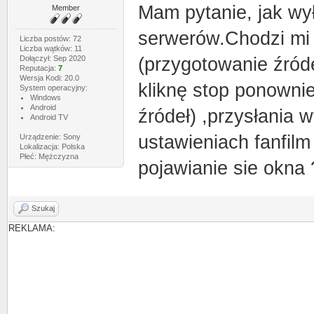
Mam pytanie, jak wył
Member
serwerów.Chodzi mi o
Liczba postów: 72
Liczba wątków: 11
Dołączył: Sep 2020
(przygotowanie źróde
Reputacja:
7
Wersja Kodi: 20.0
kliknę stop ponowni
System operacyjny:
Windows
Android
źródeł) ,przysłania 
Android TV
ustawieniach fanfil
Urządzenie: Sony
Lokalizacja: Polska
Płeć: Mężczyzna
pojawianie sie okna 
Szukaj
REKLAMA: