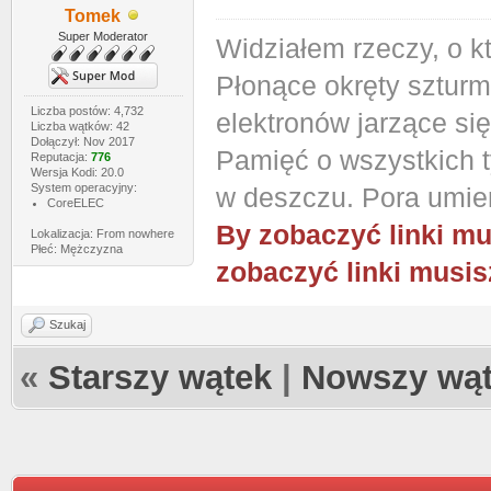
Tomek
Super Moderator
Widziałem rzeczy, o k
Płonące okręty szturm
Liczba postów: 4,732
elektronów jarzące si
Liczba wątków: 42
Dołączył: Nov 2017
Pamięć o wszystkich ty
Reputacja:
776
Wersja Kodi: 20.0
System operacyjny:
w deszczu. Pora umier
CoreELEC
By zobaczyć linki mu
Lokalizacja: From nowhere
Płeć: Mężczyzna
zobaczyć linki musis
Szukaj
«
Starszy wątek
|
Nowszy wą